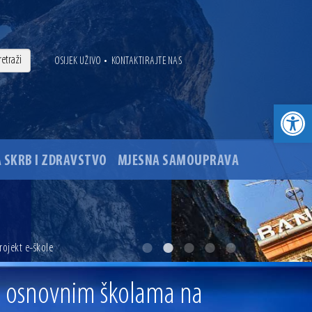
•
OSIJEK UŽIVO
KONTAKTIRAJTE NAS
Open toolbar
 SKRB I ZDRAVSTVO
MJESNA SAMOUPRAVA
. godine
ojekt e-škole
ovu glavnog osječkog Trga Ante Starčevića
i osnovnim školama na