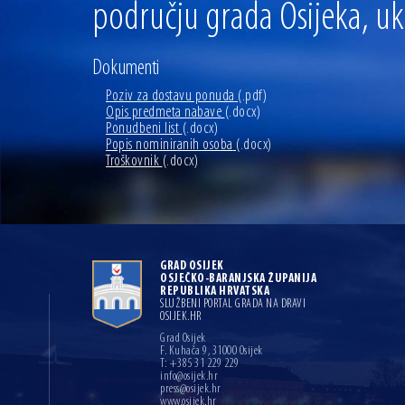
području grada Osijeka, uk
Dokumenti
Poziv za dostavu ponuda
(.pdf)
Opis predmeta nabave
(.docx)
Ponudbeni list
(.docx)
Popis nominiranih osoba
(.docx)
Troškovnik
(.docx)
GRAD OSIJEK
OSJEČKO-BARANJSKA ŽUPANIJA
REPUBLIKA HRVATSKA
SLUŽBENI PORTAL GRADA NA DRAVI
OSIJEK.HR
Grad Osijek
F. Kuhača 9, 31000 Osijek
T: +385 31 229 229
info@osijek.hr
press@osijek.hr
www.osijek.hr