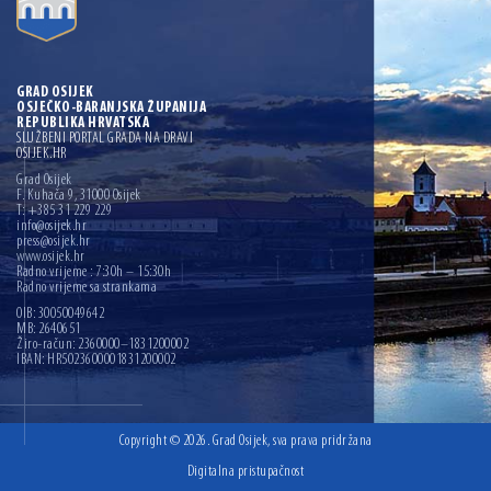
GRAD OSIJEK
OSJEČKO-BARANJSKA ŽUPANIJA
REPUBLIKA HRVATSKA
SLUŽBENI PORTAL GRADA NA DRAVI
OSIJEK.HR
Grad Osijek
F. Kuhača 9, 31000 Osijek
T: +385 31 229 229
info@osijek.hr
press@osijek.hr
www.osijek.hr
Radno vrijeme : 7:30h – 15:30h
Radno vrijeme sa strankama
OIB: 30050049642
MB: 2640651
Žiro-račun: 2360000–1831200002
IBAN: HR5023600001831200002
Copyright © 2026. Grad Osijek, sva prava pridržana
Digitalna pristupačnost