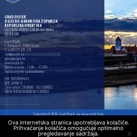
GRAD OSIJEK
OSJEČKO-BARANJSKA ŽUPANIJA
REPUBLIKA HRVATSKA
SLUŽBENI PORTAL GRADA NA DRAVI
OSIJEK.HR
Grad Osijek
F. Kuhača 9, 31000 Osijek
T: +385 31 229 229
info@osijek.hr
press@osijek.hr
www.osijek.hr
Radno vrijeme : 7:30h – 15:30h
Radno vrijeme sa strankama
OIB: 30050049642
MB: 2640651
Žiro-račun: 2360000–1831200002
IBAN: HR5023600001831200002
Copyright © 2026. Grad Osijek, sva prava pridržana
Ova internetska stranica upotrebljava kolačiće.
Digitalna pristupačnost
Prihvaćanje kolačića omogućuje optimalno
Mapa web mjesta
pregledavanje sadržaja.