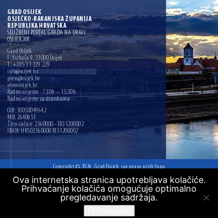
GRAD OSIJEK
OSJEČKO-BARANJSKA ŽUPANIJA
REPUBLIKA HRVATSKA
SLUŽBENI PORTAL GRADA NA DRAVI
OSIJEK.HR
Grad Osijek
F. Kuhača 9, 31000 Osijek
T: +385 31 229 229
info@osijek.hr
press@osijek.hr
www.osijek.hr
Radno vrijeme : 7:30h – 15:30h
Radno vrijeme sa strankama
OIB: 30050049642
MB: 2640651
Žiro-račun: 2360000–1831200002
IBAN: HR5023600001831200002
Copyright © 2026. Grad Osijek, sva prava pridržana
Ova internetska stranica upotrebljava kolačiće.
Digitalna pristupačnost
Prihvaćanje kolačića omogućuje optimalno
Mapa web mjesta
pregledavanje sadržaja.
Izrada:
Ofir.hr
Prihvaćam