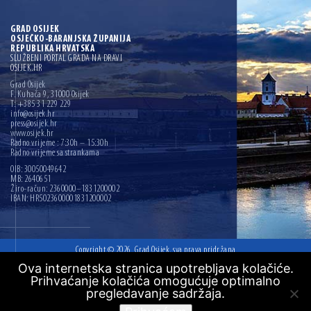
GRAD OSIJEK
OSJEČKO-BARANJSKA ŽUPANIJA
REPUBLIKA HRVATSKA
SLUŽBENI PORTAL GRADA NA DRAVI
OSIJEK.HR
Grad Osijek
F. Kuhača 9, 31000 Osijek
T: +385 31 229 229
info@osijek.hr
press@osijek.hr
www.osijek.hr
Radno vrijeme : 7:30h – 15:30h
Radno vrijeme sa strankama
OIB: 30050049642
MB: 2640651
Žiro-račun: 2360000–1831200002
IBAN: HR5023600001831200002
Copyright © 2026. Grad Osijek, sva prava pridržana
Ova internetska stranica upotrebljava kolačiće.
Digitalna pristupačnost
Prihvaćanje kolačića omogućuje optimalno
Mapa web mjesta
pregledavanje sadržaja.
Izrada:
Ofir.hr