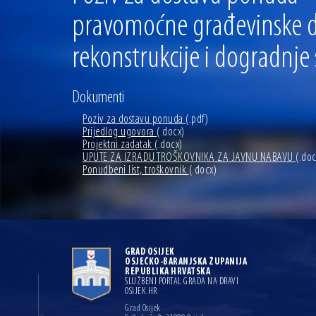
pravomoćne građevinske do
rekonstrukcije i dogradnj
Dokumenti
Poziv za dostavu ponuda
(.pdf)
Prijedlog ugovora
(.docx)
Projektni zadatak
(.docx)
UPUTE ZA IZRADU TROŠKOVNIKA ZA JAVNU NABAVU
(.doc
Ponudbeni list, troškovnik
(.docx)
GRAD OSIJEK
OSJEČKO-BARANJSKA ŽUPANIJA
REPUBLIKA HRVATSKA
SLUŽBENI PORTAL GRADA NA DRAVI
OSIJEK.HR
Grad Osijek