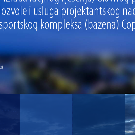
zvole i usluga projektantskog na
e sportskog kompleksa (bazena) Co
x)