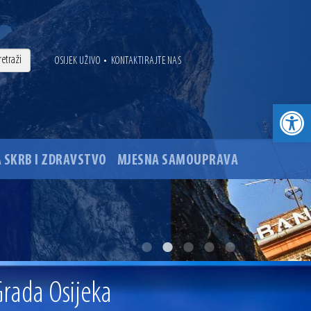
•
OSIJEK UŽIVO
KONTAKTIRAJTE NAS
Open toolbar
 SKRB I ZDRAVSTVO
MJESNA SAMOUPRAVA
. godine
ovu glavnog osječkog Trga Ante Starčevića
Grada Osijeka