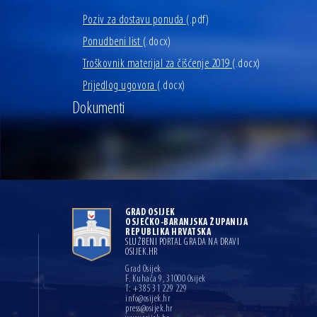
Poziv za dostavu ponuda
(.pdf)
Ponudbeni list
(.docx)
Troškovnik materijal za čišćenje 2019
(.docx)
Prijedlog ugovora
(.docx)
Dokumenti
GRAD OSIJEK
OSJEČKO-BARANJSKA ŽUPANIJA
REPUBLIKA HRVATSKA
SLUŽBENI PORTAL GRADA NA DRAVI
OSIJEK.HR
Grad Osijek
F. Kuhača 9, 31000 Osijek
T: +385 31 229 229
info@osijek.hr
press@osijek.hr