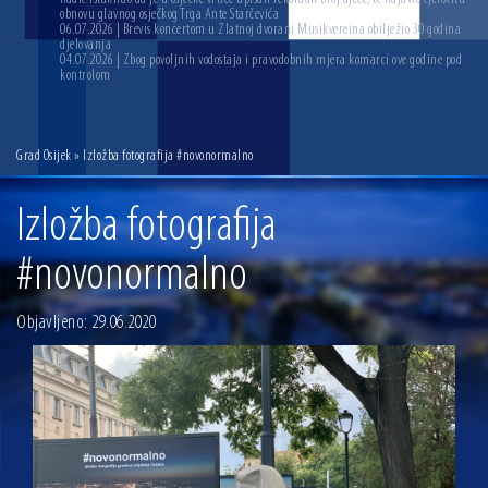
obnovu glavnog osječkog Trga Ante Starčevića
06.07.2026 | Brevis koncertom u Zlatnoj dvorani Musikvereina obilježio 30 godina
djelovanja
04.07.2026 | Zbog povoljnih vodostaja i pravodobnih mjera komarci ove godine pod
kontrolom
Grad Osijek
» Izložba fotografija #novonormalno
Izložba fotografija
#novonormalno
Objavljeno: 29.06.2020