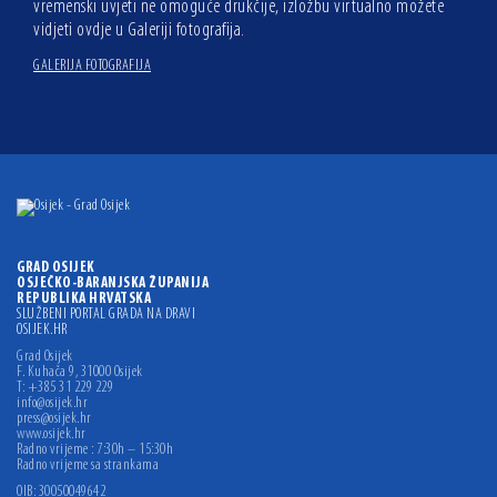
vremenski uvjeti ne omoguće drukčije, izložbu virtualno možete
vidjeti ovdje u Galeriji fotografija.
GALERIJA FOTOGRAFIJA
GRAD OSIJEK
OSJEČKO-BARANJSKA ŽUPANIJA
REPUBLIKA HRVATSKA
SLUŽBENI PORTAL GRADA NA DRAVI
OSIJEK.HR
Grad Osijek
F. Kuhača 9, 31000 Osijek
T: +385 31 229 229
info@osijek.hr
press@osijek.hr
www.osijek.hr
Radno vrijeme : 7:30h – 15:30h
Radno vrijeme sa strankama
OIB: 30050049642