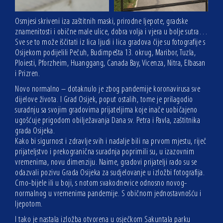
Osmjesi skriveni iza zaštitnih maski, prirodne ljepote, gradske
znamenitosti i obične male ulice, dobra volja i vjera u bolje sutra…
Sve se to može iščitati iz lica ljudi i lica gradova čije su fotografije s
Osijekom podijelili Pečuh, Budimpešta 13. okrug, Maribor, Tuzla,
Ploiesti, Pforzheim, Huanggang, Canada Bay, Vicenza, Nitra, Elbasan
i Prizren.
Novo normalno – dotaknulo je zbog pandemije koronavirusa sve
dijelove života. I Grad Osijek, poput ostalih, tome je prilagodio
suradnju sa svojim gradovima prijateljima koje inače uobičajeno
ugošćuje prigodom obilježavanja Dana sv. Petra i Pavla, zaštitnika
grada Osijeka.
Kako bi sigurnost i zdravlje svih i nadalje bili na prvom mjestu, riječ
prijateljstvo i prekogranična suradnja poprimili su, u izazovnim
vremenima, novu dimenziju. Naime, gradovi prijatelji rado su se
odazvali pozivu Grada Osijeka za sudjelovanje u izložbi fotografija.
Crno-bijele ili u boji, s notom svakodnevice odnosno novog-
normalnog u vremenima pandemije. S običnom jednostavnošću i
ljepotom.
I tako je nastala izložba otvorena u osječkom Sakuntala parku