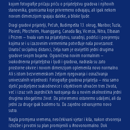
kojom fotografije pričaju priču o prijateljstvu gradova i njihovih
stanovnika, granicama koje privremeno odvajaju, ali ipak nekom
novom dimenzijom spajaju daleke, a bliske ljude.
Dragi gradovi prijatelji, Pečuh, Budimpešta 13. okrug, Maribor, Tuzla,
Ploiesti, Pforzheim, Huanggang, Canada Bay, Vicenza, Nitra, Elbasan
i Prizren – hvala vam na prijateljstvu, suradnji, podršci i povjerenju
kojima se i u izazovnim vremenima potvrđuje naša povezanost.
Unatoč socijalnoj distanci, želja nam je osvijetliti jedni drugima
gradove svojim bojama. Ograničena novim normalnim –
svakodnevna prijateljstva i ljudi i gradova, nadrasla su zato
prostorne okvire i novom dimenzijom oplemenila novo normalno.
Ali s istom bezvremenskom željom njegovanja i osnaživanja
univerzalnih vrijednosti. Fotografije gradova prijatelja – nisu samo
djelić podijeljene svakodnevice i objektivom uhvaćen tren života,
već i izraz svih zajedničkih nastojanja da u novim okolnostima jedni
drugima obogatimo život. Da privremeno ostanemo udaljeni, ali da
jedni za druge ipak budemo tu. Da zajedno ostvarujemo novo
sutra.
Nagla promjena vremena, neočekivani vjetar i kiša, nakon otvorenja
izložbe i prvotni su plan promijenili u #novonormalno. Dok