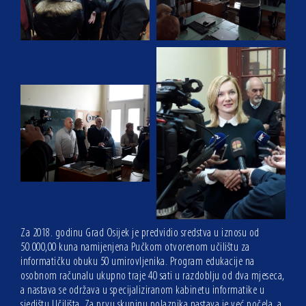
Za 2018. godinu Grad Osijek je predvidio sredstva u iznosu od
50.000,00 kuna namijenjena Pučkom otvorenom učilištu za
informatičku obuku 50 umirovljenika. Program edukacije na
osobnom računalu ukupno traje 40 sati u razdoblju od dva mjeseca,
a nastava se održava u specijaliziranom kabinetu informatike u
sjedištu Učilišta. Za prvu skupinu polaznika nastava je već počela, a