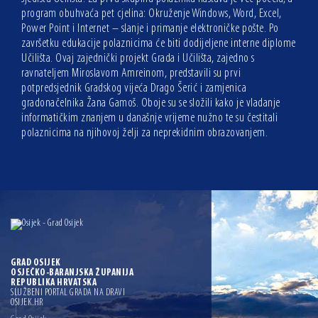
program obuhvaća pet cjelina: Okruženje Windows, Word, Excel,
Power Point i Internet – slanje i primanje elektroničke pošte. Po
završetku edukacije polaznicima će biti dodijeljene interne diplome
Učilišta. Ovaj zajednički projekt Grada i Učilišta, zajedno s
ravnateljem Miroslavom Amreinom, predstavili su prvi
potpredsjednik Gradskog vijeća Drago Šerić i zamjenica
gradonačelnika Žana Gamoš. Oboje su se složili kako je vladanje
informatičkim znanjem u današnje vrijeme nužno te su čestitali
polaznicima na njihovoj želji za neprekidnim obrazovanjem.
GRAD OSIJEK
OSJEČKO-BARANJSKA ŽUPANIJA
REPUBLIKA HRVATSKA
SLUŽBENI PORTAL GRADA NA DRAVI
OSIJEK.HR