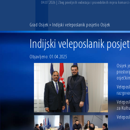
04.07.2026 | Zbog povoljnih vodostaja i pravodobnih mjera komarci
Grad Osijek
» Indijski veleposlanik posjetio Osijek
Indijski veleposlanik posjet
Objavljeno: 01.04.2025
Osijek j
prostor
osječki
Velepos
razgovar
Veleposl
za Kultu
Veleposl