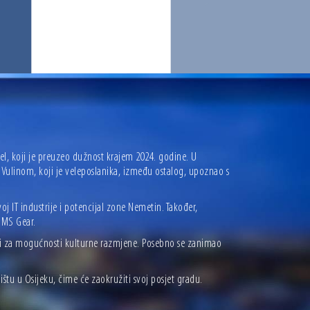
oel, koji je preuzeo dužnost krajem 2024. godine. U
Vulinom, koji je veleposlanika, između ostalog, upoznao s
IT industrije i potencijal zone Nemetin. Također,
IMS Gear.
kao i za mogućnosti kulturne razmjene. Posebno se zanimao
štu u Osijeku, čime će zaokružiti svoj posjet gradu.