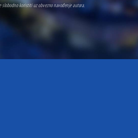
se slobodno koristiti uz obvezno navođenje autora.