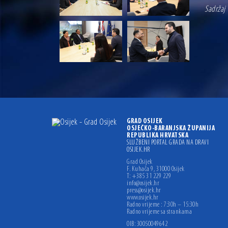
Sadržaj 
GRAD OSIJEK
OSJEČKO-BARANJSKA ŽUPANIJA
REPUBLIKA HRVATSKA
SLUŽBENI PORTAL GRADA NA DRAVI
OSIJEK.HR
Grad Osijek
F. Kuhača 9, 31000 Osijek
T: +385 31 229 229
info@osijek.hr
press@osijek.hr
www.osijek.hr
Radno vrijeme : 7:30h – 15:30h
Radno vrijeme sa strankama
OIB: 30050049642