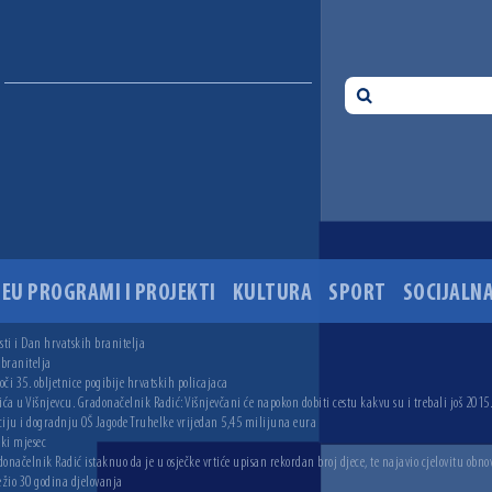
EU PROGRAMI I PROJEKTI
KULTURA
SPORT
SOCIJALNA
ti i Dan hrvatskih branitelja
 branitelja
i 35. obljetnice pogibije hrvatskih policajaca
ića u Višnjevcu. Gradonačelnik Radić: Višnjevčani će napokon dobiti cestu kakvu su i trebali još 2015
ciju i dogradnju OŠ Jagode Truhelke vrijedan 5,45 milijuna eura
ski mjesec
onačelnik Radić istaknuo da je u osječke vrtiće upisan rekordan broj djece, te najavio cjelovitu obno
ežio 30 godina djelovanja