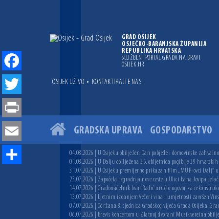
GRAD OSIJEK
OSJEČKO-BARANJSKA ŽUPANIJA
REPUBLIKA HRVATSKA
SLUŽBENI PORTAL GRADA NA DRAVI
OSIJEK.HR
Facebook
•
OSIJEK UŽIVO
KONTAKTIRAJTE NAS
Twitter
Print
GRADSKA UPRAVA
GOSPODARSTVO
Email
04.08.2026 | U Osijeku obilježen Dan pobjede i domovinske zahvalnos
01.08.2026 | U Dalju obilježena 35. obljetnica pogibije 39 hrvatskih
Share
31.07.2026 | U Osijeku premijerno prikazan film „MUP-ovci Dalj“ uoč
23.07.2026 | Započela izgradnja nove ceste u Ulici bana Josipa Jelač
14.07.2026 | Gradonačelnik Ivan Radić uručio ugovor za rekonstruk
13.07.2026 | Ljetnim izdanjem Večeri vina i umjetnosti završen Vin
07.07.2026 | Održana 8. sjednica Gradskog vijeća Grada Osijeka. Grad
06.07.2026 | Brevis koncertom u Zlatnoj dvorani Musikvereina obilj