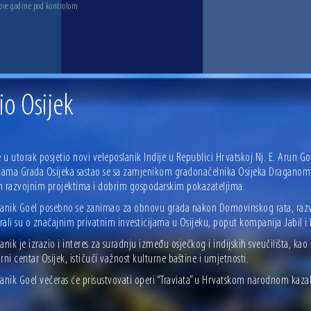
 ove godine pod kontrolom
io Osijek
e u utorak posjetio novi veleposlanik Indije u Republici Hrvatskoj Nj. E. Arun G
ijama Grada Osijeka sastao se sa zamjenikom gradonačelnika Osijeka Draganom 
m razvojnim projektima i dobrim gospodarskim pokazateljima.
lanik Goel posebno se zanimao za obnovu grada nakon Domovinskog rata, razvoj 
ali su o značajnim privatnim investicijama u Osijeku, poput kompanija Jabil i 
anik je izrazio i interes za suradnju između osječkog i indijskih sveučilišta, 
rni centar Osijek, ističući važnost kulturne baštine i umjetnosti.
anik Goel večeras će prisustvovati operi “Traviata” u Hrvatskom narodnom kazali