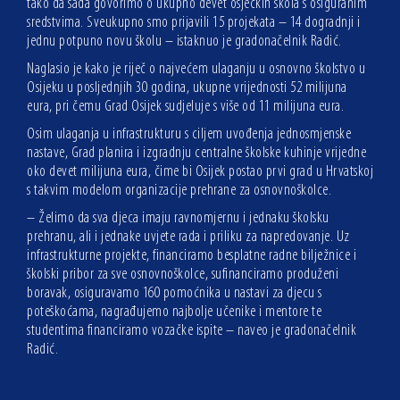
tako da sada govorimo o ukupno devet osječkih škola s osiguranim
sredstvima. Sveukupno smo prijavili 15 projekata – 14 dogradnji i
jednu potpuno novu školu – istaknuo je gradonačelnik Radić.
Naglasio je kako je riječ o najvećem ulaganju u osnovno školstvo u
Osijeku u posljednjih 30 godina, ukupne vrijednosti 52 milijuna
eura, pri čemu Grad Osijek sudjeluje s više od 11 milijuna eura.
Osim ulaganja u infrastrukturu s ciljem uvođenja jednosmjenske
nastave, Grad planira i izgradnju centralne školske kuhinje vrijedne
oko devet milijuna eura, čime bi Osijek postao prvi grad u Hrvatskoj
s takvim modelom organizacije prehrane za osnovnoškolce.
– Želimo da sva djeca imaju ravnomjernu i jednaku školsku
prehranu, ali i jednake uvjete rada i priliku za napredovanje. Uz
infrastrukturne projekte, financiramo besplatne radne bilježnice i
školski pribor za sve osnovnoškolce, sufinanciramo produženi
boravak, osiguravamo 160 pomoćnika u nastavi za djecu s
poteškoćama, nagrađujemo najbolje učenike i mentore te
studentima financiramo vozačke ispite – naveo je gradonačelnik
Radić.