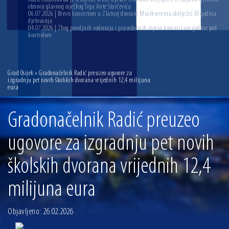
obnovu glavnog osječkog Trga Ante Starčevića
06.07.2026 | Brevis koncertom u Zlatnoj dvorani Musikvereina obilježio 30 godina
djelovanja
04.07.2026 | Zbog povoljnih vodostaja i pravodobnih mjera komarci ove godine pod
kontrolom
Grad Osijek
» Gradonačelnik Radić preuzeo ugovore za
izgradnju pet novih školskih dvorana vrijednih 12,4 milijuna
eura
Gradonačelnik Radić preuzeo
ugovore za izgradnju pet novih
školskih dvorana vrijednih 12,4
milijuna eura
Objavljeno: 26.02.2026