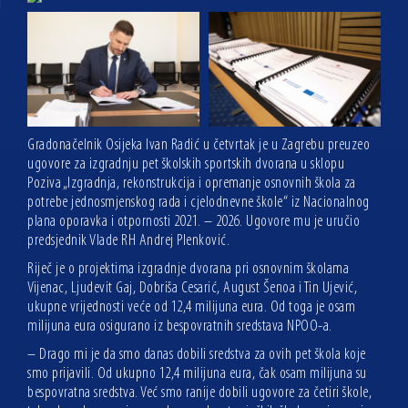
Gradonačelnik Osijeka Ivan Radić u četvrtak je u Zagrebu preuzeo
ugovore za izgradnju pet školskih sportskih dvorana u sklopu
Poziva „Izgradnja, rekonstrukcija i opremanje osnovnih škola za
potrebe jednosmjenskog rada i cjelodnevne škole“ iz Nacionalnog
plana oporavka i otpornosti 2021. – 2026. Ugovore mu je uručio
predsjednik Vlade RH Andrej Plenković.
Riječ je o projektima izgradnje dvorana pri osnovnim školama
Vijenac, Ljudevit Gaj, Dobriša Cesarić, August Šenoa i Tin Ujević,
ukupne vrijednosti veće od 12,4 milijuna eura. Od toga je osam
milijuna eura osigurano iz bespovratnih sredstava NPOO-a.
– Drago mi je da smo danas dobili sredstva za ovih pet škola koje
smo prijavili. Od ukupno 12,4 milijuna eura, čak osam milijuna su
bespovratna sredstva. Već smo ranije dobili ugovore za četiri škole,