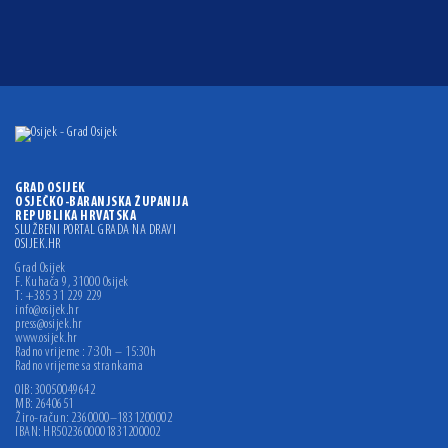
GRAD OSIJEK
OSJEČKO-BARANJSKA ŽUPANIJA
REPUBLIKA HRVATSKA
SLUŽBENI PORTAL GRADA NA DRAVI
OSIJEK.HR
Grad Osijek
F. Kuhača 9, 31000 Osijek
T: +385 31 229 229
info@osijek.hr
press@osijek.hr
www.osijek.hr
Radno vrijeme : 7:30h – 15:30h
Radno vrijeme sa strankama
OIB: 30050049642
MB: 2640651
Žiro-račun: 2360000–1831200002
IBAN: HR5023600001831200002