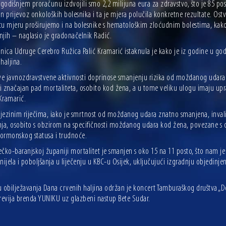
godišnjem proračunu izdvojili smo 2,2 milijuna eura za zdravstvo, što je 85 po
n prijevoz onkoloških bolesnika i ta je mjera polučila konkretne rezultate. Os
tu mjeru proširujemo i na bolesnike s hematološkim zloćudnim bolestima, kako
 njih – naglasio je gradonačelnik Radić.
nica Udruge Cerebro Ružica Palić Kramarić istaknula je kako je iz godine u god
haljina.
e javnozdravstvene aktivnosti doprinose smanjenju rizika od moždanog udara i
li značajan pad mortaliteta, osobito kod žena, a u tome veliku ulogu imaju uprav
 Kramarić.
ezinim riječima, iako je smrtnost od moždanog udara znatno smanjena, invalidi
nja, osobito s obzirom na specifičnosti moždanog udara kod žena, povezane s
ormonskog statusa i trudnoće.
ečko-baranjskoj županiji mortalitet je smanjen s oko 15 na 11 posto, što nam 
nijela i poboljšanja u liječenju u KBC-u Osijek, uključujući izgradnju objedinj
.
 obilježavanja Dana crvenih haljina održan je koncert Tamburaškog društva „Dora 
evija brenda YUNIKU uz glazbeni nastup Bete Sudar.