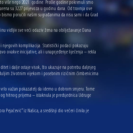
sto više nego 2021. godine. Prošle godine pokrenuli smo
tvarena su 3227 prijevoza u godinu dana. Od travnja ove
 bismo poručili našim sugrađanima da nisu sami i da Grad
inu vidljiv sve veći odaziv žena na obilježavanje Dana
 njegovih komplikacija. Statistički podaci pokazuju
o ovakve inicijative, ali i unaprjeđenje liječenja – rekla
tet i dalje ostaje visok, što ukazuje na potrebu daljnjeg
 duljim životnim vijekom i posebnim rizičnim čimbenicima
je vrlo važan pokazatelj da idemo u dobrom smjeru. Tome
enog hitnog prijema – istaknula je predsjednica Udruge
Pejačević” iz Našica, a središnji dio večeri činila je