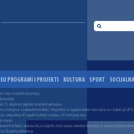
EU PROGRAMI I PROJEKTI
KULTURA
SPORT
SOCIJALNA
ti i Dan hrvatskih branitelja
 branitelja
i 35. obljetnice pogibije hrvatskih policajaca
ića u Višnjevcu. Gradonačelnik Radić: Višnjevčani će napokon dobiti cestu kakvu su i trebali još 2015
ciju i dogradnju OŠ Jagode Truhelke vrijedan 5,45 milijuna eura
ski mjesec
onačelnik Radić istaknuo da je u osječke vrtiće upisan rekordan broj djece, te najavio cjelovitu obno
ežio 30 godina djelovanja