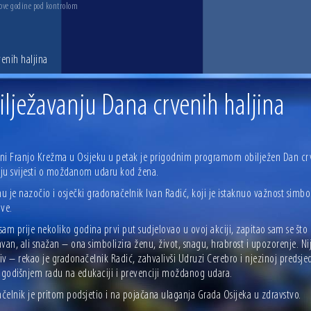
 ove godine pod kontrolom
enih haljina
lježavanju Dana crvenih haljina
ni Franjo Krežma u Osijeku u petak je prigodnim programom obilježen Dan crv
ju svijesti o moždanom udaru kod žena.
 je nazočio i osječki gradonačelnik Ivan Radić, koji je istaknuo važnost simboli
ive.
am prije nekoliko godina prvi put sudjelovao u ovoj akciji, zapitao sam se što
van, ali snažan – ona simbolizira ženu, život, snagu, hrabrost i upozorenje. Ni
v – rekao je gradonačelnik Radić, zahvalivši Udruzi Cerebro i njezinoj predsjedn
godišnjem radu na edukaciji i prevenciji moždanog udara.
čelnik je pritom podsjetio i na pojačana ulaganja Grada Osijeka u zdravstvo.