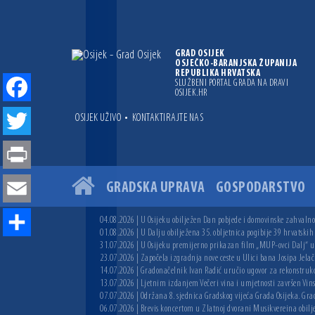
GRAD OSIJEK
OSJEČKO-BARANJSKA ŽUPANIJA
REPUBLIKA HRVATSKA
SLUŽBENI PORTAL GRADA NA DRAVI
OSIJEK.HR
Facebook
•
OSIJEK UŽIVO
KONTAKTIRAJTE NAS
Twitter
Print
GRADSKA UPRAVA
GOSPODARSTVO
Email
04.08.2026 | U Osijeku obilježen Dan pobjede i domovinske zahvalnos
01.08.2026 | U Dalju obilježena 35. obljetnica pogibije 39 hrvatskih
Share
31.07.2026 | U Osijeku premijerno prikazan film „MUP-ovci Dalj“ uoč
23.07.2026 | Započela izgradnja nove ceste u Ulici bana Josipa Jelač
14.07.2026 | Gradonačelnik Ivan Radić uručio ugovor za rekonstruk
13.07.2026 | Ljetnim izdanjem Večeri vina i umjetnosti završen Vin
07.07.2026 | Održana 8. sjednica Gradskog vijeća Grada Osijeka. Grad
06.07.2026 | Brevis koncertom u Zlatnoj dvorani Musikvereina obilj