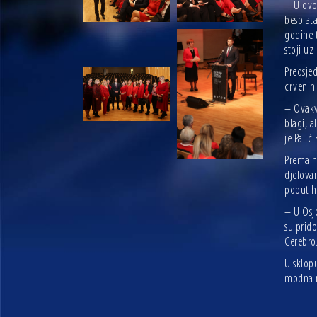
– U ovo
besplata
godine 
stoji uz
Predsjed
crvenih 
– Ovakv
blagi, a
je Palić
Prema nj
djelova
poput h
– U Osj
su prido
Cerebro
U sklopu
modna r