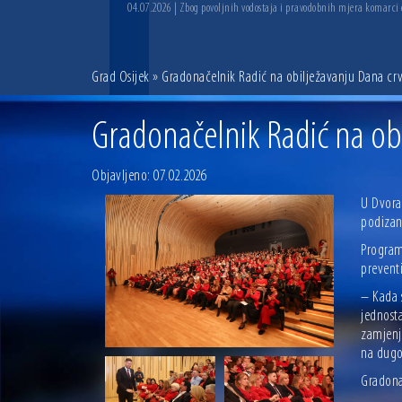
04.07.2026 | Zbog povoljnih vodostaja i pravodobnih mjera komarci
Grad Osijek
» Gradonačelnik Radić na obilježavanju Dana crv
Gradonačelnik Radić na obi
Objavljeno: 07.02.2026
U Dvora
podizan
Programu
prevent
– Kada s
jednosta
zamjenji
na dugo
Gradona