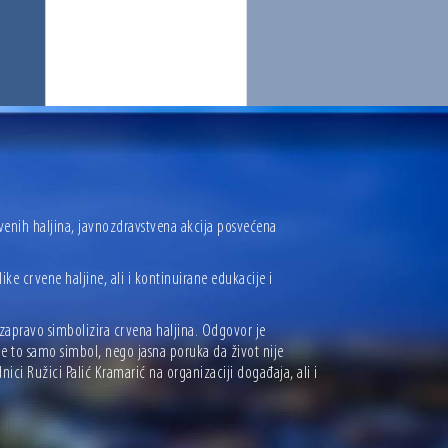
enih haljina, javnozdravstvena akcija posvećena
ke crvene haljine, ali i kontinuirane edukacije i
 zapravo simbolizira crvena haljina. Odgovor je
je to samo simbol, nego jasna poruka da život nije
ici Ružici Palić Kramarić na organizaciji događaja, ali i