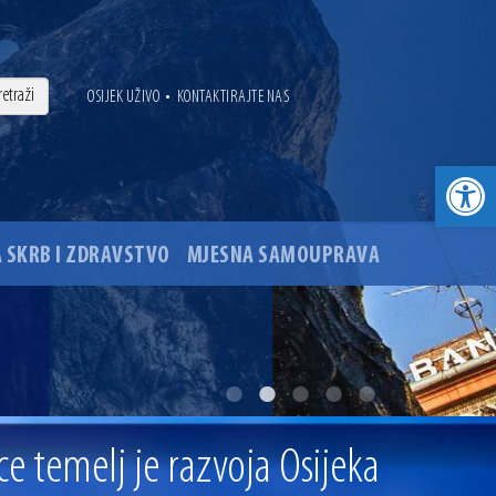
•
OSIJEK UŽIVO
KONTAKTIRAJTE NAS
Open toolbar
 SKRB I ZDRAVSTVO
MJESNA SAMOUPRAVA
. godine
ovu glavnog osječkog Trga Ante Starčevića
e temelj je razvoja Osijeka