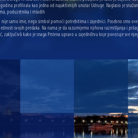
godina profilirala kao jedna od najaktivnijih unutar Udruge. Naglasio je snažan
ena, poduzetnika i mladih.
n nije samo ime, nego simbol pomoći potrebitima i zajednici. Posebno smo ove g
ijednosti svojih predaka. Na nama je da razumijemo njihova razmišljanja i p
, zaključivši kako je snaga Prstena upravo u zajedništvu koje povezuje sve nje