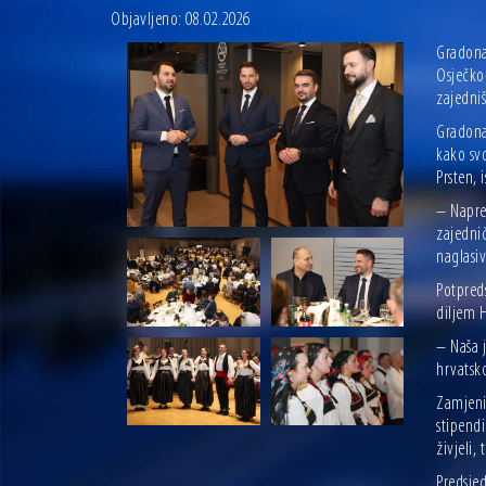
Objavljeno: 08.02.2026
Gradona
Osječko-
zajedniš
Gradonač
kako sv
Prsten, 
– Napre
zajedni
naglasiv
Potpreds
diljem H
– Naša j
hrvatsko
Zamjeni
stipend
živjeli,
Predsje