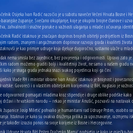
čelnik Osijeka Ivan Radić nazočio je u subotu navečer Večeri Hrvata Bosne i He
baranjske županije. Svečano okupljanje, koje je okupilo brojne članove i uzvan
tva, zahvalnosti i snažne poruke o važnosti ulaganja u mlade i očuvanja identit
elnik Radić istaknuo je značajan doprinos brojnih obitelji podrijetlom iz Bosne
ojim radom, znanjem i angažmanom doprinose razvoju grada i kvaliteti života 
istaknuvši je kao primjer udruge koja djeluje dugoročno, sustavno ulaže u mlade
dak nema smisla bez zajednice, bez povjerenja i odgovornosti. Upravo zato je
čkim radom možemo graditi bolji i kvalitetniji život, ne samo u našem gradu ne
ši kako je snaga grada jednaka snazi svakog pojedinca koji ga čini.
jednik Vlade RH i ministar obrane Ivan Anušić istaknuo je brojnost i povezanos
rvatske. Govoreći i o vlastitim obiteljskim korijenima iz BiH, naglasio je važn
e odgovornost pomagati mladima kroz stipendije i druge oblike podrške kako bi 
j državi i hrvatskom narodu – rekao je ministar Anušić, pozvavši na nastavak ok
k županice Josip Miletić pohvalio je humanitarni rad Udruge Prsten, osobito ra
iranja. Istaknuo je kako su ovakva druženja prilika za upoznavanje, razmjenu i
 te je također izrazio ponos na svoje korijene iz Bosne i Hercegovine.
dnik Udruge Hrvata BiH Prsten Draženko Mamić podsjetio je kako je osječko-bar