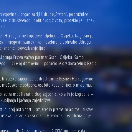
rcegovine u organizaciji Udruge „Prsten“, podružnice
ike iz društvenog i političkog života, proteklo je u znaku
eta.
 i Hercegovine koje žive i djeluju u Osijeku. Naglasio je
svih njegovih stanovnika. Posebno je pohvalio Udrugu
, znanje i povezivanje ljudi.
 Udruga Prsten važan partner Gradu Osijeku. Samo
go i u cijeloj domovini – poručio je gradonačelnik Radić,
t hrvatske zajednice podrijetlom iz Bosne i Hercegovine
ost međusobne potpore, osobito kada je riječ o mladima.
sutra mogli vratiti dug zajednici koja ih je izgradila –
upljanja i jačanja zajedništva.
stući broj aktivnosti usmjerenih prema mladima i sustav
skustava i jačanje veza među Hrvatima, bez obzira gdje
anjska podružnica osnovana još 2007. godine te da se