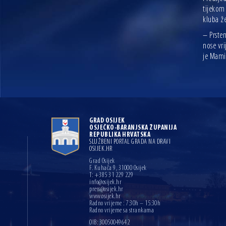
tijekom 
kluba ž
– Prste
nose vr
je Mamić
GRAD OSIJEK
OSJEČKO-BARANJSKA ŽUPANIJA
REPUBLIKA HRVATSKA
SLUŽBENI PORTAL GRADA NA DRAVI
OSIJEK.HR
Grad Osijek
F. Kuhača 9, 31000 Osijek
T: +385 31 229 229
info@osijek.hr
press@osijek.hr
www.osijek.hr
Radno vrijeme : 7:30h – 15:30h
Radno vrijeme sa strankama
OIB: 30050049642