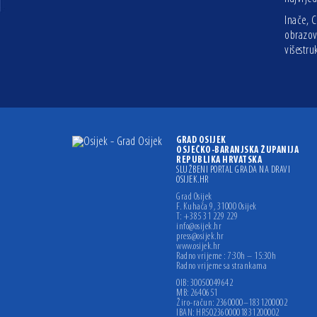
Inače, C
obrazova
višestr
GRAD OSIJEK
OSJEČKO-BARANJSKA ŽUPANIJA
REPUBLIKA HRVATSKA
SLUŽBENI PORTAL GRADA NA DRAVI
OSIJEK.HR
Grad Osijek
F. Kuhača 9, 31000 Osijek
T: +385 31 229 229
info@osijek.hr
press@osijek.hr
www.osijek.hr
Radno vrijeme : 7:30h – 15:30h
Radno vrijeme sa strankama
OIB: 30050049642
MB: 2640651
Žiro-račun: 2360000–1831200002
IBAN: HR5023600001831200002