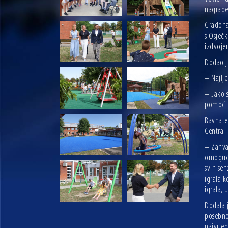
nagrade 
Gradonač
s Osječ
izdvojen
Dodao je
– Najlje
– Jako 
pomoći 
Ravnate
Centra.
– Zahval
omoguću
svih sen
igrala k
igrala,
Dodala j
posebno
najvrje