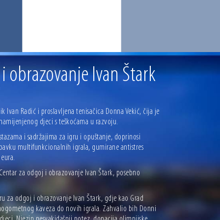
 i obrazovanje Ivan Štark
k Ivan Radić i proslavljena tenisačica Donna Vekić, čija je
namijenjenog djeci s teškoćama u razvoju.
tazama i sadržajima za igru i opuštanje, doprinosi
bavku multifunkcionalnih igrala, gumirane antistres
 eura.
 Centar za odgoj i obrazovanje Ivan Štark, posebno
u za odgoj i obrazovanje Ivan Štark, gdje kao Grad
ogometnog kaveza do novih igrala. Zahvalio bih Donni
 djeci. Njezin nesvakidašnji potez, donacija olimpijske