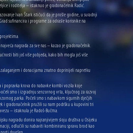
jice i roditelja – istaknuo je gradonačelnik Radić.
ovanje Ivan Štark ističući da je prošle godine, u suradnji
rad sufinancira i programe za odrasle korisnike na
 projektima.
je najveća nagrada za sve nas – kazao je gradonačelnik.
nosti biti još više pobjeda, kako bih mogla još više
m zalaganjem i donacijama znatno doprinijeli napretku
ora i popravka krova do nabavke kombi vozila koje
očeli smo i izgradnju senzornog vrta, ključnog za razvoj
senzornog parka. Počeli smo s nabavkom sigurnih dječjih
jek i gradonačelnik pružili su nam podršku u kupovini tri
avezu – istaknula je Radoš-Bučma.
ijsku nagradu donira najranjivijem sloju društva u Osijeku
aciji, odlučili su nabaviti kombiniranu spravu brod kao
nosti dovršen.