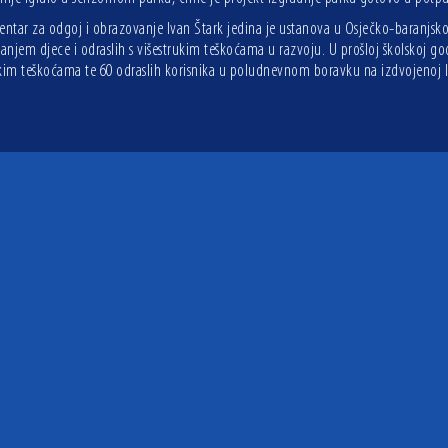
entar za odgoj i obrazovanje Ivan Štark jedina je ustanova u Osječko-baranjsko
njem djece i odraslih s višestrukim teškoćama u razvoju. U prošloj školskoj go
ukim teškoćama te 60 odraslih korisnika u poludnevnom boravku na izdvojenoj lo