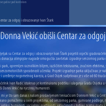
 ove godine pod kontrolom
Centar za odgoj i obrazovanje Ivan Štark
 Donna Vekić obišli Centar za odgoj
eljak su Centar za odgoj i obrazovanje Ivan Štark posjetili osječki gradonačelni
 donacija olimpijske nagrade omogućila završetak izgradnje senzornog parka 
 park, opremljen raznolikim biljem, različitim teksturama, zvučnim efektima, s
 senzomotoričkih sposobnosti učenika. Projekt izgradnje parka uključivao je na
 i uređenje nogometnog kaveza, a Grad Osijek sudjelovao je s više od 60 tisuća
čelnik Ivan Radić istaknuo je kontinuiranu podršku i ulaganja Grada Osijeka u
vši Donni Vekić na njezinoj humanosti.
 mi je što sam danas s našom proslavljenom tenisačicom Donnom Vekić u Centr
irano pomažemo u svim projektima, od senzornog parka, gumirane podloge, n
 velikoj humanosti, socijalnoj osjetljivosti, uključenosti i ljubavi prema gradu i