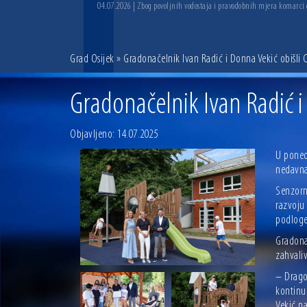
04.07.2026 | Zbog povoljnih vodostaja i pravodobnih mjera komarci
Grad Osijek
» Gradonačelnik Ivan Radić i Donna Vekić obišli 
Gradonačelnik Ivan Radić i
Objavljeno: 14.07.2025
U ponedj
nedavna
Senzorni
razvoju
podloge
Gradona
zahvali
– Drago
kontinu
Vekić na