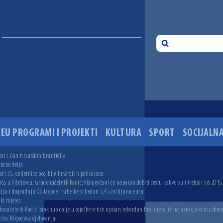
EU PROGRAMI I PROJEKTI
KULTURA
SPORT
SOCIJALNA
ti i Dan hrvatskih branitelja
 branitelja
i 35. obljetnice pogibije hrvatskih policajaca
ića u Višnjevcu. Gradonačelnik Radić: Višnjevčani će napokon dobiti cestu kakvu su i trebali još 2015
ciju i dogradnju OŠ Jagode Truhelke vrijedan 5,45 milijuna eura
ski mjesec
onačelnik Radić istaknuo da je u osječke vrtiće upisan rekordan broj djece, te najavio cjelovitu obno
ežio 30 godina djelovanja