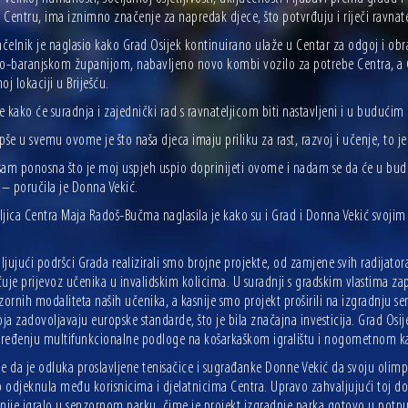
Centru, ima iznimno značenje za napredak djece, što potvrđuju i riječi ravnatel
elnik je naglasio kako Grad Osijek kontinuirano ulaže u Centar za odgoj i obraz
ko-baranjskom županijom, nabavljeno novo kombi vozilo za potrebe Centra, a G
oj lokaciji u Briješću.
 kako će suradnja i zajednički rad s ravnateljicom biti nastavljeni i u budućim
pše u svemu ovome je što naša djeca imaju priliku za rast, razvoj i učenje, to 
sam ponosna što je moj uspjeh uspio doprinijeti ovome i nadam se da će u buduć
– poručila je Donna Vekić.
ljica Centra Maja Radoš-Bučma naglasila je kako su i Grad i Donna Vekić svoji
jujući podršci Grada realizirali smo brojne projekte, od zamjene svih radijat
je prijevoz učenika u invalidskim kolicima. U suradnji s gradskim vlastima zap
zornih modaliteta naših učenika, a kasnije smo projekt proširili na izgradnju 
oja zadovoljavaju europske standarde, što je bila značajna investicija. Grad Osi
 uređenju multifunkcionalne podloge na košarkaškom igralištu i nogometnom k
e da je odluka proslavljene tenisačice i sugrađanke Donne Vekić da svoju olimp
 odjeknula među korisnicima i djelatnicima Centra. Upravo zahvaljujući toj don
dnije igralo u senzornom parku, čime je projekt izgradnje parka gotovo u potpu