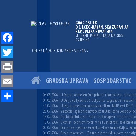
GRAD OSIJEK
OSJEČKO-BARANJSKA ŽUPANIJA
REPUBLIKA HRVATSKA
SLUŽBENI PORTAL GRADA NA DRAVI
OSIJEK.HR
Facebook
•
OSIJEK UŽIVO
KONTAKTIRAJTE NAS
Twitter
Print
GRADSKA UPRAVA
GOSPODARSTVO
Email
04.08.2026 | U Osijeku obilježen Dan pobjede i domovinske zahvalnos
01.08.2026 | U Dalju obilježena 35. obljetnica pogibije 39 hrvatskih
Share
31.07.2026 | U Osijeku premijerno prikazan film „MUP-ovci Dalj“ uoč
23.07.2026 | Započela izgradnja nove ceste u Ulici bana Josipa Jelač
14.07.2026 | Gradonačelnik Ivan Radić uručio ugovor za rekonstruk
13.07.2026 | Ljetnim izdanjem Večeri vina i umjetnosti završen Vin
07.07.2026 | Održana 8. sjednica Gradskog vijeća Grada Osijeka. Grad
06.07.2026 | Brevis koncertom u Zlatnoj dvorani Musikvereina obilj