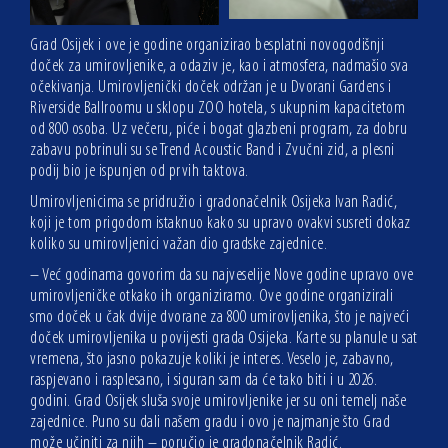
Grad Osijek i ove je godine organizirao besplatni novogodišnji
doček za umirovljenike, a odaziv je, kao i atmosfera, nadmašio sva
očekivanja. Umirovljenički doček održan je u Dvorani Gardens i
Riverside Ballroomu u sklopu ZOO hotela, s ukupnim kapacitetom
od 800 osoba. Uz večeru, piće i bogat glazbeni program, za dobru
zabavu pobrinuli su se Trend Acoustic Band i Zvučni zid, a plesni
podij bio je ispunjen od prvih taktova.
Umirovljenicima se pridružio i gradonačelnik Osijeka Ivan Radić,
koji je tom prigodom istaknuo kako su upravo ovakvi susreti dokaz
koliko su umirovljenici važan dio gradske zajednice.
– Već godinama govorim da su najveselije Nove godine upravo ove
umirovljeničke otkako ih organiziramo. Ove godine organizirali
smo doček u čak dvije dvorane za 800 umirovljenika, što je najveći
doček umirovljenika u povijesti grada Osijeka. Karte su planule u sat
vremena, što jasno pokazuje koliki je interes. Veselo je, zabavno,
raspjevano i rasplesano, i siguran sam da će tako biti i u 2026.
godini. Grad Osijek sluša svoje umirovljenike jer su oni temelj naše
zajednice. Puno su dali našem gradu i ovo je najmanje što Grad
može učiniti za njih – poručio je gradonačelnik Radić.