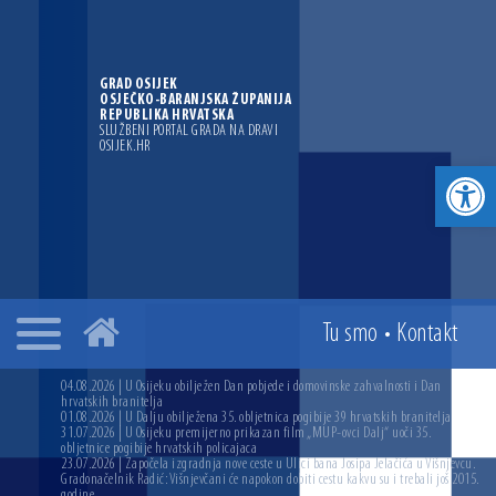
GRAD OSIJEK
OSJEČKO-BARANJSKA ŽUPANIJA
REPUBLIKA HRVATSKA
SLUŽBENI PORTAL GRADA NA DRAVI
OSIJEK.HR
Open toolbar
Tu smo
•
Kontakt
04.08.2026 | U Osijeku obilježen Dan pobjede i domovinske zahvalnosti i Dan
hrvatskih branitelja
01.08.2026 | U Dalju obilježena 35. obljetnica pogibije 39 hrvatskih branitelja
31.07.2026 | U Osijeku premijerno prikazan film „MUP-ovci Dalj“ uoči 35.
obljetnice pogibije hrvatskih policajaca
23.07.2026 | Započela izgradnja nove ceste u Ulici bana Josipa Jelačića u Višnjevcu.
Gradonačelnik Radić: Višnjevčani će napokon dobiti cestu kakvu su i trebali još 2015.
godine