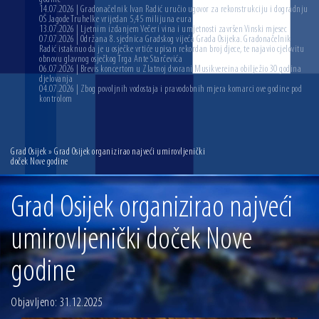
14.07.2026 | Gradonačelnik Ivan Radić uručio ugovor za rekonstrukciju i dogradnju
OŠ Jagode Truhelke vrijedan 5,45 milijuna eura
13.07.2026 | Ljetnim izdanjem Večeri vina i umjetnosti završen Vinski mjesec
07.07.2026 | Održana 8. sjednica Gradskog vijeća Grada Osijeka. Gradonačelnik
Radić istaknuo da je u osječke vrtiće upisan rekordan broj djece, te najavio cjelovitu
obnovu glavnog osječkog Trga Ante Starčevića
06.07.2026 | Brevis koncertom u Zlatnoj dvorani Musikvereina obilježio 30 godina
djelovanja
04.07.2026 | Zbog povoljnih vodostaja i pravodobnih mjera komarci ove godine pod
kontrolom
Grad Osijek
» Grad Osijek organizirao najveći umirovljenički
doček Nove godine
Grad Osijek organizirao najveći
umirovljenički doček Nove
godine
Objavljeno: 31.12.2025