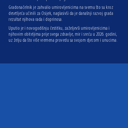
Gradonačelnik je zahvalio umirovljenicima na svemu što su kroz
desetljeća učinili za Osijek, naglasivši da je današnji razvoj grada
rezultat njihova rada i doprinosa.
Uputio je i novogodišnju čestitku, zaželjevši umirovljenicima i
njihovim obiteljima prije svega zdravlje, mir i sreću u 2026. godini,
uz želju da što više vremena provedu sa svojom djecom i unucima.