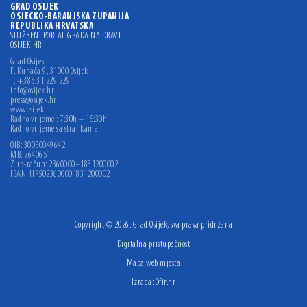
GRAD OSIJEK
OSJEČKO-BARANJSKA ŽUPANIJA
REPUBLIKA HRVATSKA
SLUŽBENI PORTAL GRADA NA DRAVI
OSIJEK.HR
Grad Osijek
F. Kuhača 9, 31000 Osijek
T: +385 31 229 229
info@osijek.hr
press@osijek.hr
www.osijek.hr
Radno vrijeme : 7:30h – 15:30h
Radno vrijeme sa strankama
OIB: 30050049642
MB: 2640651
Žiro-račun: 2360000–1831200002
IBAN: HR5023600001831200002
Copyright © 2026. Grad Osijek, sva prava pridržana
Digitalna pristupačnost
Mapa web mjesta
Izrada:
Ofir.hr