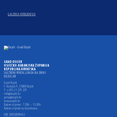
GALERIJA FOTOGRAFIJA
GRAD OSIJEK
OSJEČKO-BARANJSKA ŽUPANIJA
REPUBLIKA HRVATSKA
SLUŽBENI PORTAL GRADA NA DRAVI
OSIJEK.HR
Grad Osijek
F. Kuhača 9, 31000 Osijek
T: +385 31 229 229
info@osijek.hr
press@osijek.hr
www.osijek.hr
Radno vrijeme : 7:30h – 15:30h
Radno vrijeme sa strankama
OIB: 30050049642