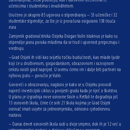
zanimanjima, STEM području, kao i darovitim učenicima te
učenicima i studentima s invaliditetom.
Uručeno je ukupno 85 ugovora o stipendiranju – 53 učeničke i 32
studentske stipendije, za što je iz proračuna osigurano 138 tisuća
eura.
Zamjenik gradonačelnika Osijeka Dragan Vulin istaknuo je kako su
stipendije jasna poruka mladima da se trud i upornost prepoznaju i
vrednuju.
–Grad Osijek ih vidi kao svijetlu točku budućnosti, kao mlade ljude
koji će u društvenom, gospodarskom, obrazovnom i razvojnom
smislu nositi grad naprijed. U svemu ćemo im i dalje biti partneri na
njihovu putu – poručio je Vulin.
Govoreći o obrazovanju, naglasio je kako se u Osijeku provodi
najveći investicijski ciklus u povijesti grada kada je riječ o školstvu.
U planu je izgradnja nove osnovne škole u Retfali te dogradnja još
13 osnovnih škola, čime će svih 21 škola kojima je Grad Osijek
osnivač imati uvjete za jednosmjensku, odnosno cjelodnevnu
nastavu.
– Danas devet osnovnih škola radi u dvije smjene, dok ih je 12 već u