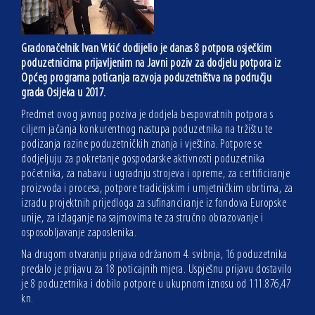
Gradonačelnik Ivan Vrkić dodijelio je danas 8 potpora osječkim
poduzetnicima prijavljenim na Javni poziv za dodjelu potpora iz
Općeg programa poticanja razvoja poduzetništva na području
grada Osijeka u 2017.
Predmet ovog javnog poziva je dodjela bespovratnih potpora s
ciljem jačanja konkurentnog nastupa poduzetnika na tržištu te
podizanja razine poduzetničkih znanja i vještina. Potpore se
dodjeljuju za pokretanje gospodarske aktivnosti poduzetnika
početnika, za nabavu i ugradnju strojeva i opreme, za certificiranje
proizvoda i procesa, potpore tradicijskim i umjetničkim obrtima, za
izradu projektnih prijedloga za sufinanciranje iz fondova Europske
unije, za izlaganje na sajmovima te za stručno obrazovanje i
osposobljavanje zaposlenika.
Na drugom otvaranju prijava održanom 4. svibnja, 16 poduzetnika
predalo je prijavu za 18 poticajnih mjera. Uspješnu prijavu dostavilo
je 8 poduzetnika i dobilo potpore u ukupnom iznosu od 111.876,47
kn.