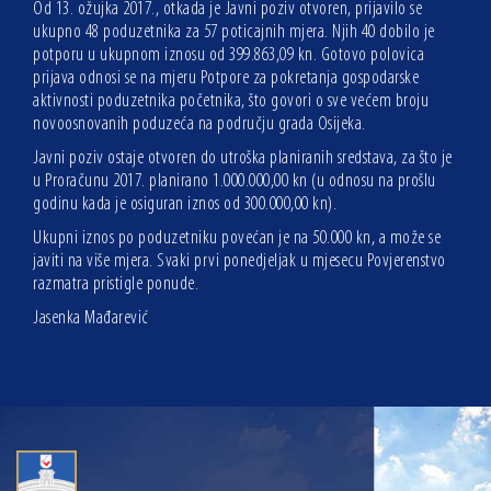
Od 13. ožujka 2017., otkada je Javni poziv otvoren, prijavilo se
ukupno 48 poduzetnika za 57 poticajnih mjera. Njih 40 dobilo je
potporu u ukupnom iznosu od 399.863,09 kn. Gotovo polovica
prijava odnosi se na mjeru Potpore za pokretanja gospodarske
aktivnosti poduzetnika početnika, što govori o sve većem broju
novoosnovanih poduzeća na području grada Osijeka.
Javni poziv ostaje otvoren do utroška planiranih sredstava, za što je
u Proračunu 2017. planirano 1.000.000,00 kn (u odnosu na prošlu
godinu kada je osiguran iznos od 300.000,00 kn).
Ukupni iznos po poduzetniku povećan je na 50.000 kn, a može se
javiti na više mjera. Svaki prvi ponedjeljak u mjesecu Povjerenstvo
razmatra pristigle ponude.
Jasenka Mađarević