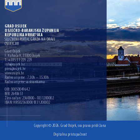
GRAD OSIJEK
OSJEČKO-BARANJSKA ŽUPANIJA
REPUBLIKA HRVATSKA
SLUŽBENI PORTAL GRADA NA DRAVI
OSIJEK.HR
Grad Osijek
F. Kuhača 9, 31000 Osijek
T: +385 31 229 229
info@osijek.hr
press@osijek.hr
www.osijek.hr
Radno vrijeme : 7:30h – 15:30h
Radno vrijeme sa strankama
OIB: 30050049642
MB: 2640651
Žiro-račun: 2360000–1831200002
IBAN: HR5023600001831200002
Copyright © 2026. Grad Osijek, sva prava pridržana
Digitalna pristupačnost