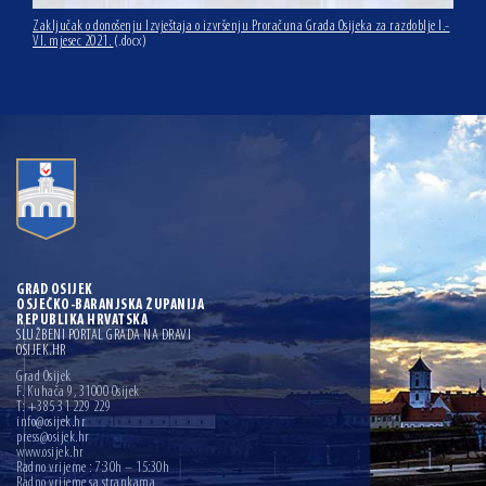
Zaključak o donošenju Izvještaja o izvršenju Proračuna Grada Osijeka za razdoblje I.-
VI. mjesec 2021.
(.docx)
GRAD OSIJEK
OSJEČKO-BARANJSKA ŽUPANIJA
REPUBLIKA HRVATSKA
SLUŽBENI PORTAL GRADA NA DRAVI
OSIJEK.HR
Grad Osijek
F. Kuhača 9, 31000 Osijek
T: +385 31 229 229
info@osijek.hr
press@osijek.hr
www.osijek.hr
Radno vrijeme : 7:30h – 15:30h
Radno vrijeme sa strankama