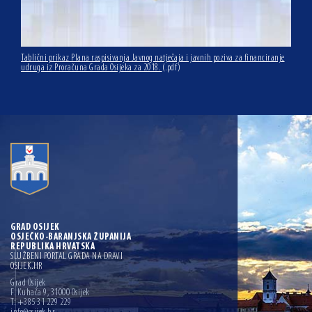
Tablični prikaz Plana raspisivanja Javnog natječaja i javnih poziva za financiranje
udruga iz Proračuna Grada Osijeka za 2018.
(.pdf)
GRAD OSIJEK
OSJEČKO-BARANJSKA ŽUPANIJA
REPUBLIKA HRVATSKA
SLUŽBENI PORTAL GRADA NA DRAVI
OSIJEK.HR
Grad Osijek
F. Kuhača 9, 31000 Osijek
T: +385 31 229 229