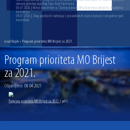
obnovu glavnog osječkog Trga Ante Starčevića
06.07.2026 | Brevis koncertom u Zlatnoj dvorani Musikvereina obilježio 30 godina
djelovanja
04.07.2026 | Zbog povoljnih vodostaja i pravodobnih mjera komarci ove godine pod
kontrolom
Grad Osijek
» Program prioriteta MO Brijest za 2021.
Program prioriteta MO Brijest
za 2021.
Objavljeno: 08.04.2021
Program prioriteta MO Brijest za 2021.
(.pdf)