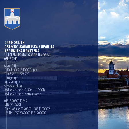
GRAD OSIJEK
OSJEČKO-BARANJSKA ŽUPANIJA
REPUBLIKA HRVATSKA
SLUŽBENI PORTAL GRADA NA DRAVI
OSIJEK.HR
Grad Osijek
F. Kuhača 9, 31000 Osijek
T: +385 31 229 229
info@osijek.hr
press@osijek.hr
www.osijek.hr
Radno vrijeme : 7:30h – 15:30h
Radno vrijeme sa strankama
OIB: 30050049642
MB: 2640651
Žiro-račun: 2360000–1831200002
IBAN: HR5023600001831200002