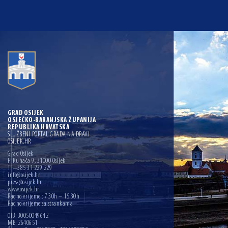
GRAD OSIJEK
OSJEČKO-BARANJSKA ŽUPANIJA
REPUBLIKA HRVATSKA
SLUŽBENI PORTAL GRADA NA DRAVI
OSIJEK.HR
Grad Osijek
F. Kuhača 9, 31000 Osijek
T: +385 31 229 229
info@osijek.hr
press@osijek.hr
www.osijek.hr
Radno vrijeme : 7:30h – 15:30h
Radno vrijeme sa strankama
OIB: 30050049642
MB: 2640651