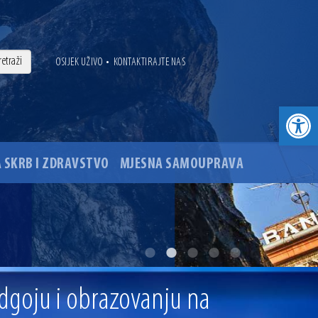
•
OSIJEK UŽIVO
KONTAKTIRAJTE NAS
Open toolbar
 SKRB I ZDRAVSTVO
MJESNA SAMOUPRAVA
. godine
ovu glavnog osječkog Trga Ante Starčevića
dgoju i obrazovanju na