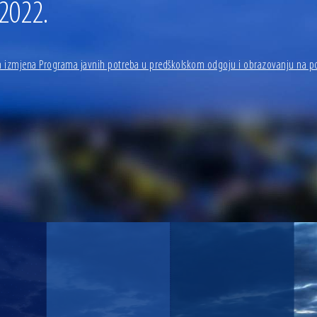
 2022.
 izmjena Programa javnih potreba u predškolskom odgoju i obrazovanju na po