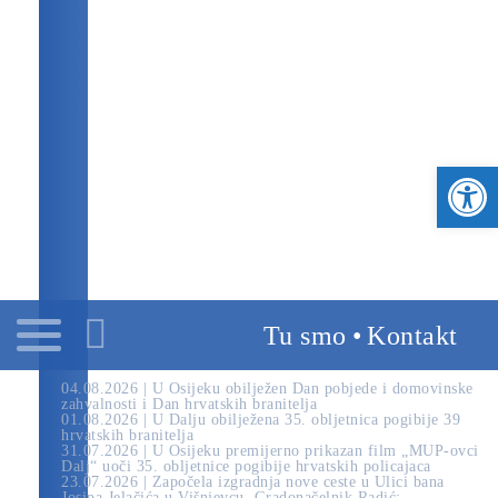
GRAD OSIJEK
OSJEČKO-BARANJSKA ŽUPANIJA
REPUBLIKA HRVATSKA
SLUŽBENI PORTAL GRADA NA DRAVI
OSIJEK.HR
Open toolbar
Tu smo
•
Kontakt
04.08.2026 | U Osijeku obilježen Dan pobjede i domovinske
zahvalnosti i Dan hrvatskih branitelja
01.08.2026 | U Dalju obilježena 35. obljetnica pogibije 39
hrvatskih branitelja
31.07.2026 | U Osijeku premijerno prikazan film „MUP-ovci
Dalj“ uoči 35. obljetnice pogibije hrvatskih policajaca
23.07.2026 | Započela izgradnja nove ceste u Ulici bana
Josipa Jelačića u Višnjevcu. Gradonačelnik Radić: