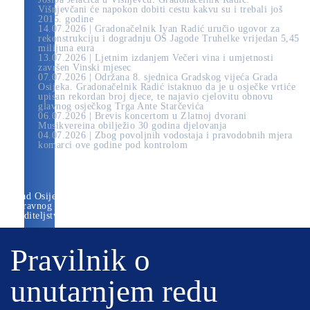
Višnjevčani će napokon dobiti cestu kakvu su i trebali još
2015. godine
14.07.2026 | Gradonačelnik Ivan Radić uručio ugovor za
rekonstrukciju i dogradnju OŠ Jagode Truhelke vrijedan 5,45
milijuna eura
13.07.2026 | Ljetnim izdanjem Večeri vina i umjetnosti
završen Vinski mjesec
07.07.2026 | Održana 8. sjednica Gradskog vijeća Grada
Osijeka. Gradonačelnik Radić istaknuo da je u osječke vrtiće
upisan rekordan broj djece, te najavio cjelovitu obnovu
glavnog osječkog Trga Ante Starčevića
06.07.2026 | Brevis koncertom u Zlatnoj dvorani
Musikvereina obilježio 30 godina djelovanja
04.07.2026 | Zbog povoljnih vodostaja i pravodobnih mjera
komarci ove godine pod kontrolom
Grad Osijek
» Pravilnik o unutarnjem redu
Upravnog odjela za prostorno uređenje,
graditeljstvo i zaštitu okoliša
Pravilnik o
unutarnjem redu