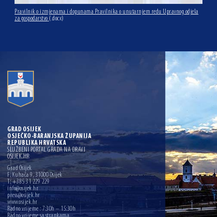
Pravilnik o izmjenama i dopunama Pravilnika o unutarnjem redu Upravnog odjela
za gospodarstvo
(.docx)
GRAD OSIJEK
OSJEČKO-BARANJSKA ŽUPANIJA
REPUBLIKA HRVATSKA
SLUŽBENI PORTAL GRADA NA DRAVI
OSIJEK.HR
Grad Osijek
F. Kuhača 9, 31000 Osijek
T: +385 31 229 229
info@osijek.hr
press@osijek.hr
www.osijek.hr
Radno vrijeme : 7:30h – 15:30h
Radno vrijeme sa strankama