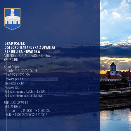
GRAD OSIJEK
OSJEČKO-BARANJSKA ŽUPANIJA
REPUBLIKA HRVATSKA
SLUŽBENI PORTAL GRADA NA DRAVI
OSIJEK.HR
Grad Osijek
F. Kuhača 9, 31000 Osijek
T: +385 31 229 229
info@osijek.hr
press@osijek.hr
www.osijek.hr
Radno vrijeme : 7:30h – 15:30h
Radno vrijeme sa strankama
OIB: 30050049642
MB: 2640651
Žiro-račun: 2360000–1831200002
IBAN: HR5023600001831200002