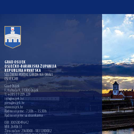
GRAD OSIJEK
OSJEČKO-BARANJSKA ŽUPANIJA
REPUBLIKA HRVATSKA
SLUŽBENI PORTAL GRADA NA DRAVI
OSIJEK.HR
Grad Osijek
F. Kuhača 9, 31000 Osijek
T: +385 31 229 229
info@osijek.hr
press@osijek.hr
www.osijek.hr
Radno vrijeme : 7:30h – 15:30h
Radno vrijeme sa strankama
OIB: 30050049642
MB: 2640651
Žiro-račun: 2360000–1831200002