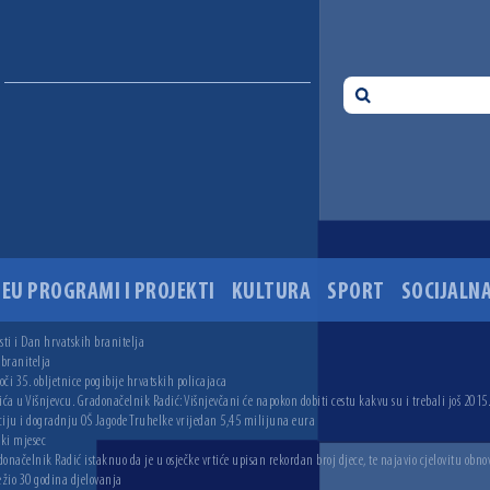
EU PROGRAMI I PROJEKTI
KULTURA
SPORT
SOCIJALNA
ti i Dan hrvatskih branitelja
 branitelja
i 35. obljetnice pogibije hrvatskih policajaca
ića u Višnjevcu. Gradonačelnik Radić: Višnjevčani će napokon dobiti cestu kakvu su i trebali još 2015
ciju i dogradnju OŠ Jagode Truhelke vrijedan 5,45 milijuna eura
ski mjesec
onačelnik Radić istaknuo da je u osječke vrtiće upisan rekordan broj djece, te najavio cjelovitu obno
ežio 30 godina djelovanja