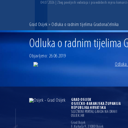
04.07.2026 | Zbog povoljnih vodostaja i pravodobnih mjera komarci
Grad Osijek
» Odluka o radnim tijelima Gradonačelnika
Odluka o radnim tijelima 
Objavljeno: 26.06.2019
Odluka 
GRAD OSIJEK
OSJEČKO-BARANJSKA ŽUPANIJA
REPUBLIKA HRVATSKA
SLUŽBENI PORTAL GRADA NA DRAVI
OSIJEK.HR
Grad Osijek
F. Kuhača 9, 31000 Osijek