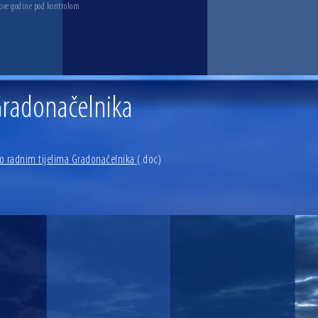
 ove godine pod kontrolom
Gradonačelnika
o radnim tijelima Gradonačelnika
(.doc)