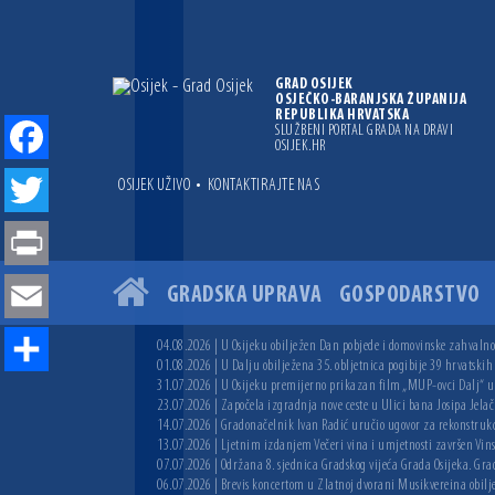
GRAD OSIJEK
OSJEČKO-BARANJSKA ŽUPANIJA
REPUBLIKA HRVATSKA
SLUŽBENI PORTAL GRADA NA DRAVI
OSIJEK.HR
Facebook
•
OSIJEK UŽIVO
KONTAKTIRAJTE NAS
Twitter
Print
GRADSKA UPRAVA
GOSPODARSTVO
Email
04.08.2026 | U Osijeku obilježen Dan pobjede i domovinske zahvalnos
01.08.2026 | U Dalju obilježena 35. obljetnica pogibije 39 hrvatskih
Share
31.07.2026 | U Osijeku premijerno prikazan film „MUP-ovci Dalj“ uoč
23.07.2026 | Započela izgradnja nove ceste u Ulici bana Josipa Jelač
14.07.2026 | Gradonačelnik Ivan Radić uručio ugovor za rekonstruk
13.07.2026 | Ljetnim izdanjem Večeri vina i umjetnosti završen Vin
07.07.2026 | Održana 8. sjednica Gradskog vijeća Grada Osijeka. Grad
06.07.2026 | Brevis koncertom u Zlatnoj dvorani Musikvereina obilj