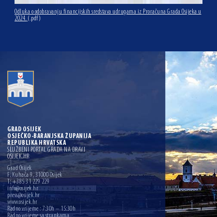
Odluka o odobravanju financijskih sredstava udrugama iz Proračuna Grada Osijeka u
2024.
(.pdf)
GRAD OSIJEK
OSJEČKO-BARANJSKA ŽUPANIJA
REPUBLIKA HRVATSKA
SLUŽBENI PORTAL GRADA NA DRAVI
OSIJEK.HR
Grad Osijek
F. Kuhača 9, 31000 Osijek
T: +385 31 229 229
info@osijek.hr
press@osijek.hr
www.osijek.hr
Radno vrijeme : 7:30h – 15:30h
Radno vrijeme sa strankama