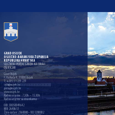
GRAD OSIJEK
OSJEČKO-BARANJSKA ŽUPANIJA
REPUBLIKA HRVATSKA
SLUŽBENI PORTAL GRADA NA DRAVI
OSIJEK.HR
Grad Osijek
F. Kuhača 9, 31000 Osijek
T: +385 31 229 229
info@osijek.hr
press@osijek.hr
www.osijek.hr
Radno vrijeme : 7:30h – 15:30h
Radno vrijeme sa strankama
OIB: 30050049642
MB: 2640651
Žiro-račun: 2360000–1831200002