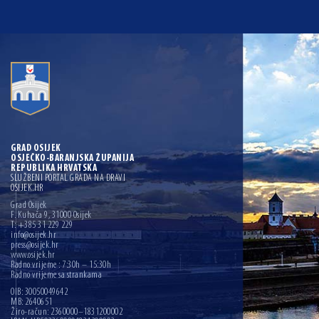
GRAD OSIJEK
OSJEČKO-BARANJSKA ŽUPANIJA
REPUBLIKA HRVATSKA
SLUŽBENI PORTAL GRADA NA DRAVI
OSIJEK.HR
Grad Osijek
F. Kuhača 9, 31000 Osijek
T: +385 31 229 229
info@osijek.hr
press@osijek.hr
www.osijek.hr
Radno vrijeme : 7:30h – 15:30h
Radno vrijeme sa strankama
OIB: 30050049642
MB: 2640651
Žiro-račun: 2360000–1831200002