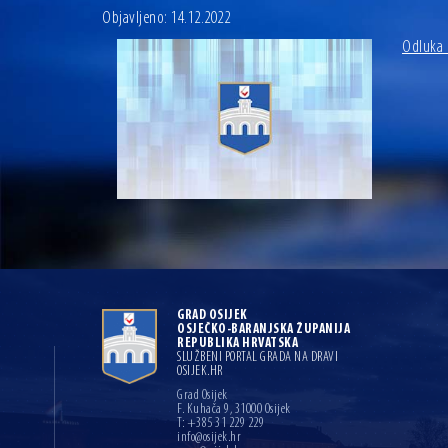
Objavljeno: 14.12.2022
Odluka 
GRAD OSIJEK
OSJEČKO-BARANJSKA ŽUPANIJA
REPUBLIKA HRVATSKA
SLUŽBENI PORTAL GRADA NA DRAVI
OSIJEK.HR
Grad Osijek
F. Kuhača 9, 31000 Osijek
T: +385 31 229 229
info@osijek.hr