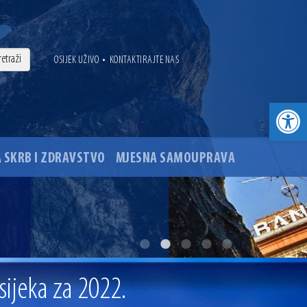
•
OSIJEK UŽIVO
KONTAKTIRAJTE NAS
Open toolbar
 SKRB I ZDRAVSTVO
MJESNA SAMOUPRAVA
. godine
ovu glavnog osječkog Trga Ante Starčevića
ijeka za 2022.