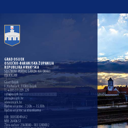
GRAD OSIJEK
OSJEČKO-BARANJSKA ŽUPANIJA
REPUBLIKA HRVATSKA
SLUŽBENI PORTAL GRADA NA DRAVI
OSIJEK.HR
Grad Osijek
F. Kuhača 9, 31000 Osijek
T: +385 31 229 229
info@osijek.hr
press@osijek.hr
www.osijek.hr
Radno vrijeme : 7:30h – 15:30h
Radno vrijeme sa strankama
OIB: 30050049642
MB: 2640651
Žiro-račun: 2360000–1831200002