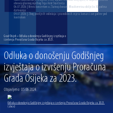
obnovu glavnog osječkog Trga Ante Starčevića
06.07.2026 | Brevis koncertom u Zlatnoj dvorani Musikvereina obilježio 30 godina
djelovanja
04.07.2026 | Zbog povoljnih vodostaja i pravodobnih mjera komarci ove godine pod
kontrolom
Grad Osijek
» Odluka o donošenju Godišnjeg izvještaja o
izvršenju Proračuna Grada Osijeka za 2023.
Odluka o donošenju Godišnjeg
izvještaja o izvršenju Proračuna
Grada Osijeka za 2023.
Objavljeno: 05.06.2024
Odluka o donošenju Godišnjeg izvještaja o izvršenju Proračuna Grada Osijeka za 2023.
(.docx)