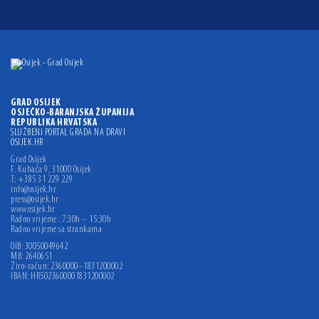
GRAD OSIJEK
OSJEČKO-BARANJSKA ŽUPANIJA
REPUBLIKA HRVATSKA
SLUŽBENI PORTAL GRADA NA DRAVI
OSIJEK.HR
Grad Osijek
F. Kuhača 9, 31000 Osijek
T: +385 31 229 229
info@osijek.hr
press@osijek.hr
www.osijek.hr
Radno vrijeme : 7:30h – 15:30h
Radno vrijeme sa strankama
OIB: 30050049642
MB: 2640651
Žiro-račun: 2360000–1831200002
IBAN: HR5023600001831200002