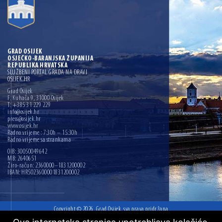
GRAD OSIJEK
OSJEČKO-BARANJSKA ŽUPANIJA
REPUBLIKA HRVATSKA
SLUŽBENI PORTAL GRADA NA DRAVI
OSIJEK.HR
Grad Osijek
F. Kuhača 9, 31000 Osijek
T: +385 31 229 229
info@osijek.hr
press@osijek.hr
www.osijek.hr
Radno vrijeme : 7:30h – 15:30h
Radno vrijeme sa strankama
OIB: 30050049642
MB: 2640651
Žiro-račun: 2360000–1831200002
IBAN: HR5023600001831200002
Copyright © 2026. Grad Osijek, sva prava pridržana