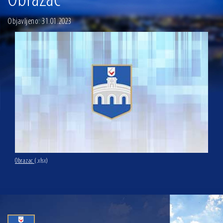
Obrazac
13.07.2026 | Ljetnim izdanjem Večeri vina i umjetnosti završen Vinski mjesec
Objavljeno: 31.01.2023
07.07.2026 | Održana 8. sjednica Gradskog vijeća Grada Osijeka. Gradonačelnik
Radić istaknuo da je u osječke vrtiće upisan rekordan broj djece, te najavio cjelovitu
obnovu glavnog osječkog Trga Ante Starčevića
06.07.2026 | Brevis koncertom u Zlatnoj dvorani Musikvereina obilježio 30 godina
djelovanja
04.07.2026 | Zbog povoljnih vodostaja i pravodobnih mjera komarci ove godine pod
kontrolom
04.08.2026 | U Osijeku obilježen Dan pobjede i domovinske zahvalnosti i Dan
hrvatskih branitelja
Obrazac
(.xlsx)