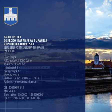
GRAD OSIJEK
OSJEČKO-BARANJSKA ŽUPANIJA
REPUBLIKA HRVATSKA
SLUŽBENI PORTAL GRADA NA DRAVI
OSIJEK.HR
Grad Osijek
F. Kuhača 9, 31000 Osijek
T: +385 31 229 229
info@osijek.hr
press@osijek.hr
www.osijek.hr
Radno vrijeme : 7:30h – 15:30h
Radno vrijeme sa strankama
OIB: 30050049642
MB: 2640651
Žiro-račun: 2360000–1831200002
IBAN: HR5023600001831200002