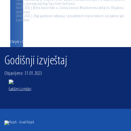
obnovu glavnog osječkog Trga Ante Starčevića
06.07.2026 | Brevis koncertom u Zlatnoj dvorani Musikvereina obilježio 30 godina
djelovanja
04.07.2026 | Zbog povoljnih vodostaja i pravodobnih mjera komarci ove godine pod
kontrolom
Grad Osijek
» Godišnji izvještaj
Godišnji izvještaj
Objavljeno: 31.01.2023
Godišnji izvještaj