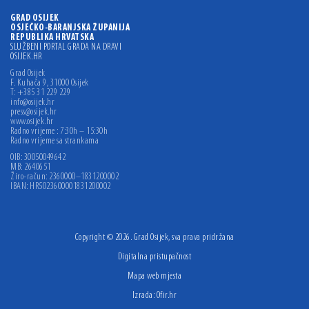
GRAD OSIJEK
OSJEČKO-BARANJSKA ŽUPANIJA
REPUBLIKA HRVATSKA
SLUŽBENI PORTAL GRADA NA DRAVI
OSIJEK.HR
Grad Osijek
F. Kuhača 9, 31000 Osijek
T: +385 31 229 229
info@osijek.hr
press@osijek.hr
www.osijek.hr
Radno vrijeme : 7:30h – 15:30h
Radno vrijeme sa strankama
OIB: 30050049642
MB: 2640651
Žiro-račun: 2360000–1831200002
IBAN: HR5023600001831200002
Copyright © 2026. Grad Osijek, sva prava pridržana
Digitalna pristupačnost
Mapa web mjesta
Izrada:
Ofir.hr