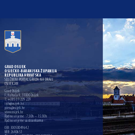
GRAD OSIJEK
OSJEČKO-BARANJSKA ŽUPANIJA
REPUBLIKA HRVATSKA
SLUŽBENI PORTAL GRADA NA DRAVI
OSIJEK.HR
Grad Osijek
F. Kuhača 9, 31000 Osijek
T: +385 31 229 229
info@osijek.hr
press@osijek.hr
www.osijek.hr
Radno vrijeme : 7:30h – 15:30h
Radno vrijeme sa strankama
OIB: 30050049642
MB: 2640651