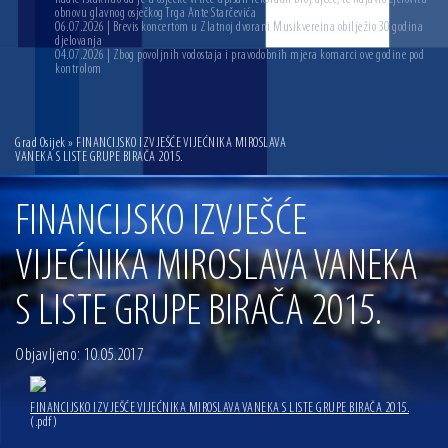
obnovu glavnog osječkog Trga Ante Starčevića
06.07.2026 | Brevis koncertom u Zlatnoj dvorani Musikvereina obilježio 30 godina
djelovanja
04.07.2026 | Zbog povoljnih vodostaja i pravodobnih mjera komarci ove godine pod
kontrolom
Grad Osijek
» FINANCIJSKO IZVJEŠĆE VIJEĆNIKA MIROSLAVA
VANEKA S LISTE GRUPE BIRAČA 2015.
FINANCIJSKO IZVJEŠĆE
VIJEĆNIKA MIROSLAVA VANEKA
S LISTE GRUPE BIRAČA 2015.
Objavljeno: 10.05.2017
FINANCIJSKO IZVJEŠĆE VIJEĆNIKA MIROSLAVA VANEKA S LISTE GRUPE BIRAČA 2015.
(.pdf)