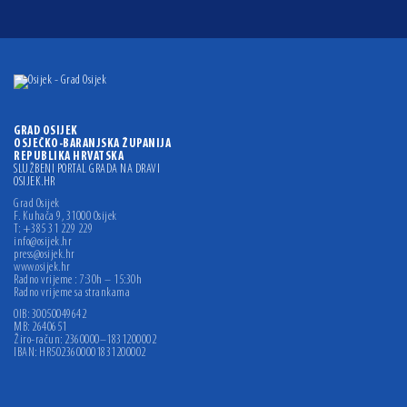
GRAD OSIJEK
OSJEČKO-BARANJSKA ŽUPANIJA
REPUBLIKA HRVATSKA
SLUŽBENI PORTAL GRADA NA DRAVI
OSIJEK.HR
Grad Osijek
F. Kuhača 9, 31000 Osijek
T: +385 31 229 229
info@osijek.hr
press@osijek.hr
www.osijek.hr
Radno vrijeme : 7:30h – 15:30h
Radno vrijeme sa strankama
OIB: 30050049642
MB: 2640651
Žiro-račun: 2360000–1831200002
IBAN: HR5023600001831200002