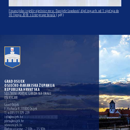
Financijsko izvješće vijećnice mr.sc. Danijele Lovoković, dipl.ing.arh. od 1. siječnja do
30. lipnja 2018. s Liste grupe birača
(.pdf)
GRAD OSIJEK
OSJEČKO-BARANJSKA ŽUPANIJA
REPUBLIKA HRVATSKA
SLUŽBENI PORTAL GRADA NA DRAVI
OSIJEK.HR
Grad Osijek
F. Kuhača 9, 31000 Osijek
T: +385 31 229 229
info@osijek.hr
press@osijek.hr
www.osijek.hr
Radno vrijeme : 7:30h – 15:30h