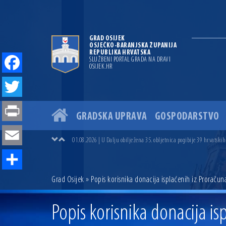
GRAD OSIJEK
OSJEČKO-BARANJSKA ŽUPANIJA
REPUBLIKA HRVATSKA
SLUŽBENI PORTAL GRADA NA DRAVI
OSIJEK.HR
Facebook
Twitter
GRADSKA UPRAVA
GOSPODARSTVO
04.07.2026 | Zbog povoljnih vodostaja i pravodobnih mjera komarci
Print
04.08.2026 | U Osijeku obilježen Dan pobjede i domovinske zahvalno
01.08.2026 | U Dalju obilježena 35. obljetnica pogibije 39 hrvatskih
Email
31.07.2026 | U Osijeku premijerno prikazan film „MUP-ovci Dalj“ uoč
23.07.2026 | Započela izgradnja nove ceste u Ulici bana Josipa Jelač
14.07.2026 | Gradonačelnik Ivan Radić uručio ugovor za rekonstruk
Share
Grad Osijek
» Popis korisnika donacija isplaćenih iz Proračun
13.07.2026 | Ljetnim izdanjem Večeri vina i umjetnosti završen Vin
07.07.2026 | Održana 8. sjednica Gradskog vijeća Grada Osijeka. Grad
06.07.2026 | Brevis koncertom u Zlatnoj dvorani Musikvereina obilj
Popis korisnika donacija i
04.07.2026 | Zbog povoljnih vodostaja i pravodobnih mjera komarci
04.08.2026 | U Osijeku obilježen Dan pobjede i domovinske zahvalno