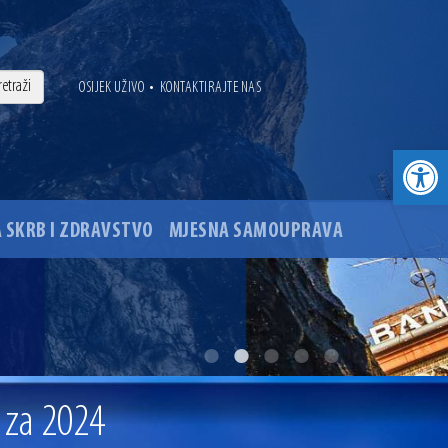
•
OSIJEK UŽIVO
KONTAKTIRAJTE NAS
Open toolbar
 SKRB I ZDRAVSTVO
MJESNA SAMOUPRAVA
. godine
ovu glavnog osječkog Trga Ante Starčevića
a za 2024