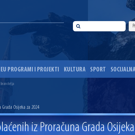
EU PROGRAMI I PROJEKTI
KULTURA
SPORT
SOCIJALNA
 ove godine pod kontrolom
sti i Dan hrvatskih branitelja
 branitelja
i 35. obljetnice pogibije hrvatskih policajaca
ića u Višnjevcu. Gradonačelnik Radić: Višnjevčani će napokon dobiti cestu kakvu su i trebali još 2015
ciju i dogradnju OŠ Jagode Truhelke vrijedan 5,45 milijuna eura
a Grada Osijeka za 2024
ski mjesec
onačelnik Radić istaknuo da je u osječke vrtiće upisan rekordan broj djece, te najavio cjelovitu obn
ežio 30 godina djelovanja
splaćenih iz Proračuna Grada Osijek
 ove godine pod kontrolom
sti i Dan hrvatskih branitelja