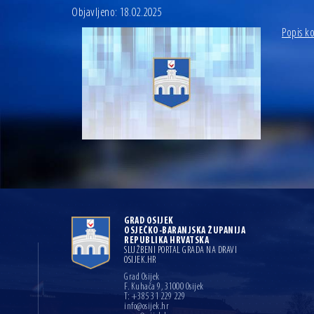
Objavljeno: 18.02.2025
Popis ko
GRAD OSIJEK
OSJEČKO-BARANJSKA ŽUPANIJA
REPUBLIKA HRVATSKA
SLUŽBENI PORTAL GRADA NA DRAVI
OSIJEK.HR
Grad Osijek
F. Kuhača 9, 31000 Osijek
T: +385 31 229 229
info@osijek.hr