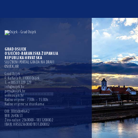
GRAD OSIJEK
OSJEČKO-BARANJSKA ŽUPANIJA
REPUBLIKA HRVATSKA
SLUŽBENI PORTAL GRADA NA DRAVI
OSIJEK.HR
Grad Osijek
F. Kuhača 9, 31000 Osijek
T: +385 31 229 229
info@osijek.hr
press@osijek.hr
www.osijek.hr
Radno vrijeme : 7:30h – 15:30h
Radno vrijeme sa strankama
OIB: 30050049642
MB: 2640651
Žiro-račun: 2360000–1831200002
IBAN: HR5023600001831200002