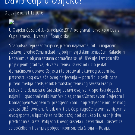
Davis Cup u Osijeku!
13.07.2026 | Ljetnim izdanjem Večeri vina i umjetnosti završen Vinski mjesec
Objavljeno: 21.12.2016
07.07.2026 | Održana 8. sjednica Gradskog vijeća Grada Osijeka. Gradonačelnik
Radić istaknuo da je u osječke vrtiće upisan rekordan broj djece, te najavio cjelovitu
obnovu glavnog osječkog Trga Ante Starčevića
06.07.2026 | Brevis koncertom u Zlatnoj dvorani Musikvereina obilježio 30 godina
U Osijeku će se od 3.- 5. veljače 2017. odigravati prvo kolo Davis
djelovanja
Cupa između Hrvatske i Španjolske.
04.07.2026 | Zbog povoljnih vodostaja i pravodobnih mjera komarci ove godine pod
Španjolska reprezentacija će, prema najavama, biti u najjačem
kontrolom
sastavu, predvođena nekad najboljim svjetskim tenisačem Rafaelom
04.08.2026 | U Osijeku obilježen Dan pobjede i domovinske zahvalnosti i Dan
Nadalom, a objava sastava domaćina se još iščekuje. Između više
hrvatskih branitelja
prijavljenih gradova, Hrvatski teniski savez odlučio je dati
domaćinstvo upravo Osijeku i to protiv atraktivnog suparnika,
peterostrukog osvajača ovog natjecanja – poručio je ovih dana
putem medija predsjednik Hrvatskog teniskog saveza Franjo
Luković, a danas su u Gradskoj upravi ovaj veliki sportski događaj
najavili i gradonačelnik Ivan Vrkić zajedno s Vatroslavom Šrajerom i
Domagojem Wagnerom, predsjednikom i dopredsjednikom Teniskog
saveza OBŽ. Dvorana Gradski vrt bit će prilagođena svim zahtjevima
ovog sporta, a igrat će se na što bržoj podlozi, kao i u zadnja dva
prethodna susreta. Pobjednik ovog susreta u četvrtfinalu susrest će
se početkom travnja s pobjednikom susreta Srbija – Rusija.