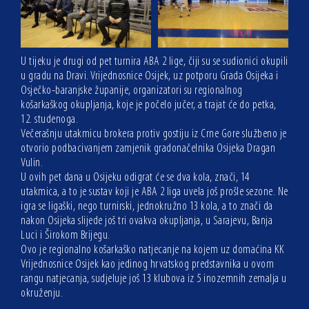
U tijeku je drugi od pet turnira ABA 2 lige, čiji su se sudionici okupili
u gradu na Dravi. Vrijednosnice Osijek, uz potporu Grada Osijeka i
Osječko-baranjske županije, organizatori su regionalnog
košarkaškog okupljanja, koje je počelo jučer, a trajat će do petka,
12. studenoga.
Večerašnju utakmicu brokera protiv gostiju iz Crne Gore službeno je
otvorio podbacivanjem zamjenik gradonačelnika Osijeka Dragan
Vulin.
U ovih pet dana u Osijeku odigrat će se dva kola, znači, 14
utakmica, a to je sustav koji je ABA 2 liga uvela još prošle sezone. Ne
igra se ligaški, nego turnirski, jednokružno 13 kola, a to znači da
nakon Osijeka slijede još tri ovakva okupljanja, u Sarajevu, Banja
Luci i Širokom Brijegu.
Ovo je regionalno košarkaško natjecanje na kojem uz domaćina KK
Vrijednosnice Osijek kao jedinog hrvatskog predstavnika u ovom
rangu natjecanja, sudjeluje još 13 klubova iz 5 inozemnih zemalja u
okruženju.