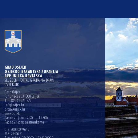
GRAD OSIJEK
OSJEČKO-BARANJSKA ŽUPANIJA
REPUBLIKA HRVATSKA
SLUŽBENI PORTAL GRADA NA DRAVI
OSIJEK.HR
Grad Osijek
F. Kuhača 9, 31000 Osijek
T: +385 31 229 229
info@osijek.hr
press@osijek.hr
www.osijek.hr
Radno vrijeme : 7:30h – 15:30h
Radno vrijeme sa strankama
OIB: 30050049642
MB: 2640651