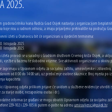
DA 2025.
 gradonačelnika Ivana Radića Grad Osijek nastavlja s organizacijom besplatnih 
na koje nisu u radnom odnosu, a imaju prijavljeno prebivalište na području Gra
evni izleti u Orahovicu bit će organizirani u sljedećim terminima:
0. listopada 2025.
0. listopada 2025.
izleta provodi se u suradnji s Gradskim društvom Crvenog križa Osijek, a uklju
ti, vježbe u bazenu te slobodno vrijeme. Sve aktivnosti organizirane u okviru
 se zaprimaju u Upravnom odjelu za socijalnu zaštitu, umirovljenike i zdravst
anom od 8:00 do 14:00 sati, uz predočenje osobne iskaznice. Broj mjesta po izl
nja kapaciteta.
ci Upravnog odjela prilikom prijave će uvidom u službene evidencije utvrditi st
za starije osobe, nezaposlena osoba i dr.).
dodatne informacije građani se mogu obratiti Upravnom odjelu za socijalnu zašt
lefone 229-102 i 229-105 ili putem e-pošte na adresu
umirovljenici@osijek.hr
.