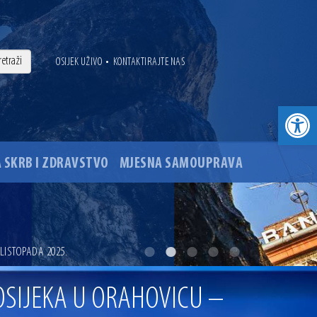
•
OSIJEK UŽIVO
KONTAKTIRAJTE NAS
Open toolbar
 SKRB I ZDRAVSTVO
MJESNA SAMOUPRAVA
. godine
 LISTOPADA 2025.
ovu glavnog osječkog Trga Ante Starčevića
 OSIJEKA U ORAHOVICU –