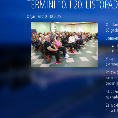
TERMINI 10. I 20. LISTOPA
Objavljeno: 03.10.2025
Odlukom
60 godi
Jednodn
1
2
Program 
aktivnos
Prijave
radnim d
popunje
Službeni
naknade 
Za sve 
1, na te