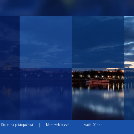
Digitalna pristupačnost
|
Mapa web mjesta
|
Izrada:
Ofir.hr