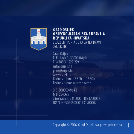
GRAD OSIJEK
OSJEČKO-BARANJSKA ŽUPANIJA
REPUBLIKA HRVATSKA
SLUŽBENI PORTAL GRADA NA DRAVI
OSIJEK.HR
Grad Osijek
F. Kuhača 9, 31000 Osijek
T: +385 31 229 229
info@osijek.hr
press@osijek.hr
www.osijek.hr
Radno vrijeme : 7:30h – 15:30h
Radno vrijeme sa strankama
OIB: 30050049642
MB: 2640651
Žiro-račun: 2360000–1831200002
IBAN: HR5023600001831200002
Copyright © 2026. Grad Osijek, sva prava pridržana
|