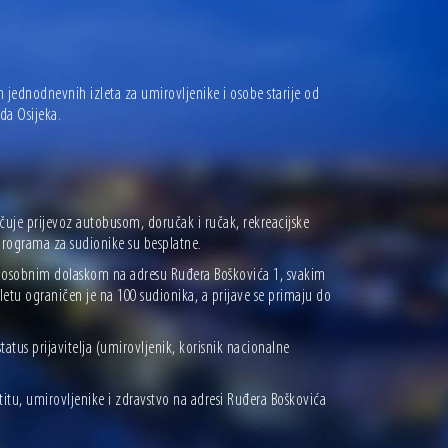
jednodnevnih izleta za umirovljenike i osobe starije od
da Osijeka.
čuje prijevoz autobusom, doručak i ručak, rekreacijske
 programa za sudionike su besplatne.
vo, osobnim dolaskom na adresu Ruđera Boškovića 1, svakim
etu ograničen je na 100 sudionika, a prijave se primaju do
atus prijavitelja (umirovljenik, korisnik nacionalne
itu, umirovljenike i zdravstvo na adresi Ruđera Boškovića