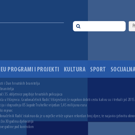
EU PROGRAMI I PROJEKTI
KULTURA
SPORT
SOCIJALNA
ti i Dan hrvatskih branitelja
 branitelja
i 35. obljetnice pogibije hrvatskih policajaca
ića u Višnjevcu. Gradonačelnik Radić: Višnjevčani će napokon dobiti cestu kakvu su i trebali još 2015
ciju i dogradnju OŠ Jagode Truhelke vrijedan 5,45 milijuna eura
ski mjesec
onačelnik Radić istaknuo da je u osječke vrtiće upisan rekordan broj djece, te najavio cjelovitu obno
ežio 30 godina djelovanja
 ove godine pod kontrolom