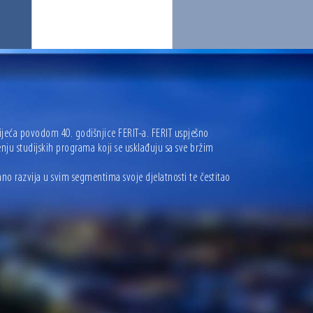
vijeća povodom 40. godišnjice FERIT-a. FERIT uspješno
u studijskih programa koji se usklađuju sa sve bržim
ano razvija u svim segmentima svoje djelatnosti te čestitao