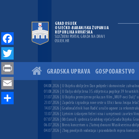
GRAD OSIJEK
OSJEČKO-BARANJSKA ŽUPANIJA
REPUBLIKA HRVATSKA
SLUŽBENI PORTAL GRADA NA DRAVI
OSIJEK.HR
Facebook
Twitter
GRADSKA UPRAVA
GOSPODARSTVO
Print
04.08.2026 | U Osijeku obilježen Dan pobjede i domovinske zahvalnos
Email
01.08.2026 | U Dalju obilježena 35. obljetnica pogibije 39 hrvatskih
31.07.2026 | U Osijeku premijerno prikazan film „MUP-ovci Dalj“ uoč
23.07.2026 | Započela izgradnja nove ceste u Ulici bana Josipa Jelač
Share
14.07.2026 | Gradonačelnik Ivan Radić uručio ugovor za rekonstruk
13.07.2026 | Ljetnim izdanjem Večeri vina i umjetnosti završen Vin
07.07.2026 | Održana 8. sjednica Gradskog vijeća Grada Osijeka. Grad
06.07.2026 | Brevis koncertom u Zlatnoj dvorani Musikvereina obilj
04.07.2026 | Zbog povoljnih vodostaja i pravodobnih mjera komarci