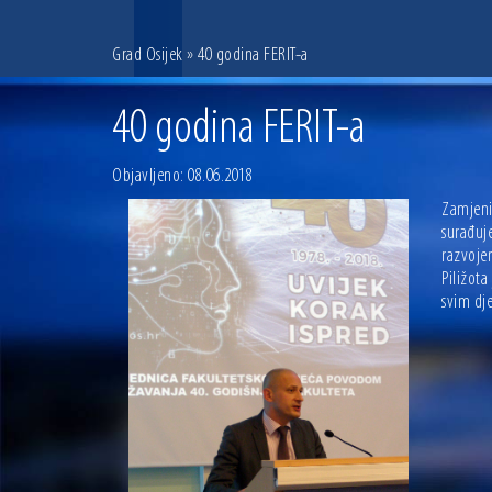
Grad Osijek
» 40 godina FERIT-a
40 godina FERIT-a
Objavljeno: 08.06.2018
Zamjenik
surađuj
razvoje
Piližota
svim dj