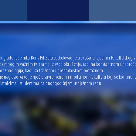
 gradonačelnika Boris Piližota sudjelovao je u svečanoj sjednici Fakultetskog 
e s mnogim važnim tvrtkama iz svog okruženja, radi na konstantnom unapređenj
m tehnologija, kao i sa tržišnom i gospodarskom potražnom.
 je naglasio kako je riječ o suvremenom i modernom fakultetu koji se kontinuir
elatnicima i studentima na dugogodišnjem uspješnom radu.