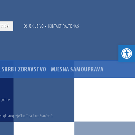
•
OSIJEK UŽIVO
KONTAKTIRAJTE NAS
Open toolbar
 SKRB I ZDRAVSTVO
MJESNA SAMOUPRAVA
. godine
vu glavnog osječkog Trga Ante Starčevića