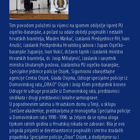
Tim povodom položeni su vijenci na spomen obilježje ispred PU
osječko-baranjske, a počast su odale obitelji poginulih i nestalih
hrvatskih branitelja, Mladen Markač, izaslanik Predsjednice RH, Ivan
Anušić, izaslanik Predsjednika Hrvatskog sabora i župan Osječko-
baranjske županije, Ivan Vukić, državni tajnik i izaslanik ministra
Hrvatskih branitelja, dr. Josip Mihaljević, izaslanik i savjetnik
ministra Unutarnjih poslova, izaslanstva PU osječko-baranjske,
Specijalne jedinice policije Osijek, Sigurnosno obavještajne
agencije Centra Osijek, Grada Osijeka, Udruge specijalne policije iz
Domovinskog rata „ORAO“ Osijek i Josip Klem predsjednik krovne
Udruge te udruge proizašle iz Domovinskog rata, predstavnici
sindikata i drugi predstavnici lokalne samouprave.
U popodnevnim satima u Hrvatskom domu u Tenji, u sklopu
Svečane akademije, predstavljena je monografija Specijalna policije
u Domovinskom ratu 1990.-1996. sa željom da se njena uloga
tijekom ratnih godina u Hrvatskoj nikada ne zaboravi. Bila je ovo
prigoda prisjetiti se devetnaestorice poginulih i smrtno stradalih
pripadnika Specijalne policije „Orao“ Osijek, a dodijeljene su i