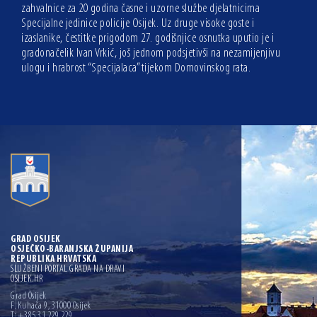
zahvalnice za 20 godina časne i uzorne službe djelatnicima
Specijalne jedinice policije Osijek. Uz druge visoke goste i
izaslanike, čestitke prigodom 27. godišnjice osnutka uputio je i
gradonačelik Ivan Vrkić, još jednom podsjetivši na nezamijenjivu
ulogu i hrabrost “Specijalaca” tijekom Domovinskog rata.
GRAD OSIJEK
OSJEČKO-BARANJSKA ŽUPANIJA
REPUBLIKA HRVATSKA
SLUŽBENI PORTAL GRADA NA DRAVI
OSIJEK.HR
Grad Osijek
F. Kuhača 9, 31000 Osijek
T: +385 31 229 229