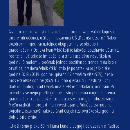
Gradonačelnik Ivan Vrkić nazočio je priredbi za prvašiće koju su
pripremili učenici, učitelji i nastavnici OŠ „Dobriša Cesarić”. Nakon
pozdravnih riječi ravnateljice okupljenima se obratio i
gradonačelnik Osijeka Ivan Vrkić koji je također pozdravio učenike,
roditelje i učitelje te im poželio sretnu i uspješnu novu školsku
godinu. S nadom u početak jednog pozitivnog trenda rasta broja
prvašića, gradonačelnik Vrkić iznio je podatak kako je školske
godine 2018./2019. godine upisano 67 prvašića više (929), nego
prošle školske godine (862). Ukupno gledajući u nastupajućoj
školskoj godini, Grad Osijek ima 7.298 osmoškolaca, odnosno 29
učenika više nego prošle godine – što je utješna nagrada, prema
gradonačelniku, za uložen trud i sredstva u odgoj i obrazovanje.
Među različitim projektima i investicijama, Vrkić se osvrnuo na
pojedine, istaknuvši kako se Grad Osijek i za ovu školsku godinu
dobro pripremio:
,,Uložili smo preko 60 milijuna kuna u odgoj i obrazovanje. Radi se