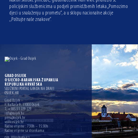
Nakon školske priredbe, gradonačelnik Ivan Vrkić pridružio se
policijskim službenicima u podjeli promidžbenih letaka „Pomozimo
djeci u snalaženju u prometu“, a u sklopu nacionalne akcije
,,Poštujte naše znakove”.
GRAD OSIJEK
OSJEČKO-BARANJSKA ŽUPANIJA
REPUBLIKA HRVATSKA
SLUŽBENI PORTAL GRADA NA DRAVI
OSIJEK.HR
Grad Osijek
F. Kuhača 9, 31000 Osijek
T: +385 31 229 229
info@osijek.hr
press@osijek.hr
www.osijek.hr
Radno vrijeme : 7:30h – 15:30h
Radno vrijeme sa strankama