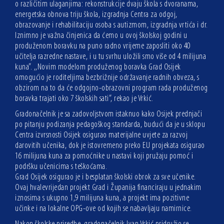
o različitim ulaganjima: rekonstrukcije dvaju škola s dvoranama,
energetska obnova triju škola, izgradnja Centra za odgoj,
obrazovanje i rehabilitaciju osoba s autizmom, izgradnja vrtića i dr.
Iznimno je važna činjenica da ćemo u ovoj školskoj godini u
produženom boravku na puno radno vrijeme zaposliti oko 40
učitelja razredne nastave, i u tu svrhu uložili smo više od 4 milijuna
kuna”. ,,Novim modelom produženog boravka Grad Osijek
omogućio je roditeljima bezbrižnije održavanje radnih obveza, s
obzirom na to da će odgojno-obrazovni program rada produženog
boravka trajati oko 7 školskih sati”, rekao je Vrkić.
Gradonačelnik je sa zadovoljstvom istaknuo kako Osijek prednjači
po pitanju podizanja pedagoškog standarda, budući da je u sklopu
Centra izvrsnosti Osijek osigurao materijalne uvjete za razvoj
darovitih učenika, dok je istovremeno preko EU projekata osigurao
16 milijuna kuna za pomoćnike u nastavi koji pružaju pomoć i
podršku učenicima s teškoćama.
Grad Osijek osigurao je i besplatan školski obrok za sve učenike.
Ovaj hvalevrijedan projekt Grad i Županija financiraju u jednakim
iznosima s ukupno 1,9 milijuna kuna, a projekt ima pozitivne
učinke i na lokalne OPG-ove od kojih se nabavljaju namirnice.