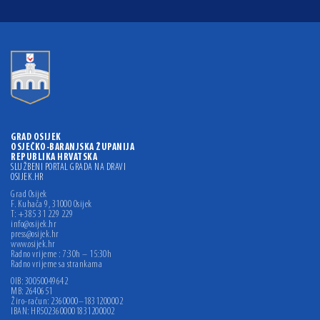
GRAD OSIJEK
OSJEČKO-BARANJSKA ŽUPANIJA
REPUBLIKA HRVATSKA
SLUŽBENI PORTAL GRADA NA DRAVI
OSIJEK.HR
Grad Osijek
F. Kuhača 9, 31000 Osijek
T: +385 31 229 229
info@osijek.hr
press@osijek.hr
www.osijek.hr
Radno vrijeme : 7:30h – 15:30h
Radno vrijeme sa strankama
OIB: 30050049642
MB: 2640651
Žiro-račun: 2360000–1831200002
IBAN: HR5023600001831200002