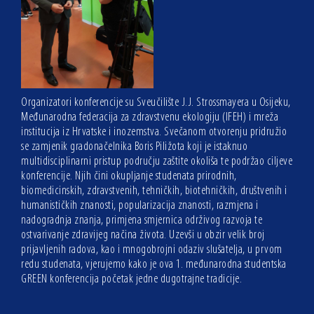
Organizatori konferencije su Sveučilište J.J. Strossmayera u Osijeku,
Međunarodna federacija za zdravstvenu ekologiju (IFEH) i mreža
institucija iz Hrvatske i inozemstva. Svečanom otvorenju pridružio
se zamjenik gradonačelnika Boris Piližota koji je istaknuo
multidisciplinarni pristup području zaštite okoliša te podržao ciljeve
konferencije. Njih čini okupljanje studenata prirodnih,
biomedicinskih, zdravstvenih, tehničkih, biotehničkih, društvenih i
humanističkih znanosti, popularizacija znanosti, razmjena i
nadogradnja znanja, primjena smjernica održivog razvoja te
ostvarivanje zdravijeg načina života. Uzevši u obzir velik broj
prijavljenih radova, kao i mnogobrojni odaziv slušatelja, u prvom
redu studenata, vjerujemo kako je ova 1. međunarodna studentska
GREEN konferencija početak jedne dugotrajne tradicije.