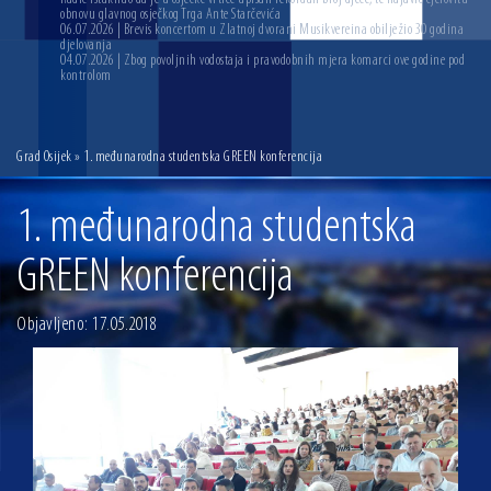
obnovu glavnog osječkog Trga Ante Starčevića
06.07.2026 | Brevis koncertom u Zlatnoj dvorani Musikvereina obilježio 30 godina
djelovanja
04.07.2026 | Zbog povoljnih vodostaja i pravodobnih mjera komarci ove godine pod
kontrolom
Grad Osijek
» 1. međunarodna studentska GREEN konferencija
1. međunarodna studentska
GREEN konferencija
Objavljeno: 17.05.2018