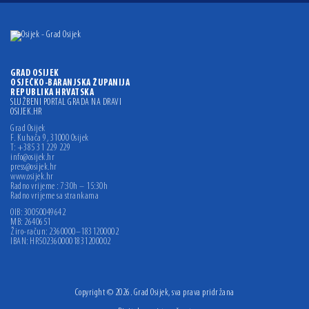
GRAD OSIJEK
OSJEČKO-BARANJSKA ŽUPANIJA
REPUBLIKA HRVATSKA
SLUŽBENI PORTAL GRADA NA DRAVI
OSIJEK.HR
Grad Osijek
F. Kuhača 9, 31000 Osijek
T: +385 31 229 229
info@osijek.hr
press@osijek.hr
www.osijek.hr
Radno vrijeme : 7:30h – 15:30h
Radno vrijeme sa strankama
OIB: 30050049642
MB: 2640651
Žiro-račun: 2360000–1831200002
IBAN: HR5023600001831200002
Copyright © 2026. Grad Osijek, sva prava pridržana