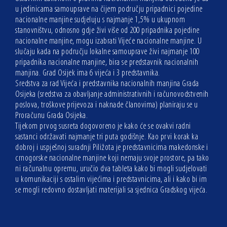
u jedinicama samouprave na čijem području pripadnici pojedine
nacionalne manjine sudjeluju s najmanje 1,5% u ukupnom
stanovništvu, odnosno gdje živi više od 200 pripadnika pojedine
nacionalne manjine, mogu izabrati Vijeće nacionalne manjine. U
slučaju kada na području lokalne samouprave živi najmanje 100
pripadnika nacionalne manjine, bira se predstavnik nacionalnih
manjina. Grad Osijek ima 6 vijeća i 3 predstavnika.
Sredstva za rad Vijeća i predstavnika nacionalnih manjina Grada
Osijeka (sredstva za obavljanje administrativnih i računovodstvenih
poslova, troškove prijevoza i naknade članovima) planiraju se u
Proračunu Grada Osijeka.
Tijekom prvog susreta dogovoreno je kako će se ovakvi radni
sastanci održavati najmanje tri puta godišnje. Kao prvi korak ka
dobroj i uspješnoj suradnji Piližota je predstavnicima makedonske i
crnogorske nacionalne manjine koji nemaju svoje prostore, pa tako
ni računalnu opremu, uručio dva tableta kako bi mogli sudjelovati
u komunikaciji s ostalim vijećima i predstavnicima, ali i kako bi im
se mogli redovno dostavljati materijali sa sjednica Gradskog vijeća.