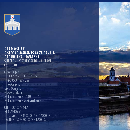
GRAD OSIJEK
OSJEČKO-BARANJSKA ŽUPANIJA
REPUBLIKA HRVATSKA
SLUŽBENI PORTAL GRADA NA DRAVI
OSIJEK.HR
Grad Osijek
F. Kuhača 9, 31000 Osijek
T: +385 31 229 229
info@osijek.hr
press@osijek.hr
www.osijek.hr
Radno vrijeme : 7:30h – 15:30h
Radno vrijeme sa strankama
OIB: 30050049642
MB: 2640651
Žiro-račun: 2360000–1831200002
IBAN: HR5023600001831200002